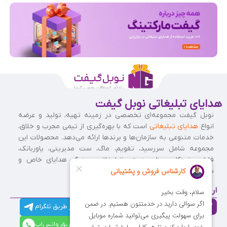
هدایای تبلیغاتی نوبل گیفت
نوبل گیفت مجموعه‌ای تخصصی در زمینه تهیه، تولید و عرضه
انواع
هدایای تبلیغاتی
است که با بهره‌گیری از تیمی مجرب و خلاق،
خدمات متنوعی به سازمان‌ها و برندها ارائه می‌دهد. محصولات این
مجموعه شامل سررسید، تقویم، ماگ، ست مدیریتی، پاوربانک،
فلش، خودکار، صنایع دستی تبلیغاتی و دیگر هدایای خاص و
سفارشی است.
ارتباط با ما
021-
021-
021-
021-
021-
مشاوره
فروش
ارتباط از طریق تلگرام
91009320
88537803
86126506
86126036
91009310
فروش
آنلاین
ارتباط از طریق واتس‌اپ