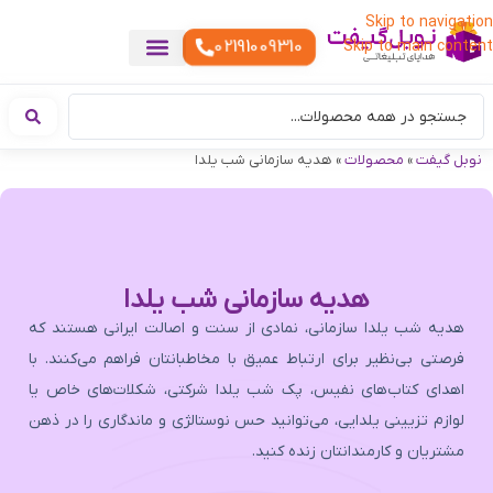
Skip to navigation
02191009310
Skip to main content
خدمات چاپ
هدایای تبلیغاتی خاص
هدایای تبلیغاتی خوراکی
تقویم رومیزی
هدایای تبلیغاتی تولیدی
هدایای سازمانی
هدایای تبلیغاتی مناسبتی
ست هدیه تبلیغاتی
هدایای نمایشگاهی تبلیغاتی
هدایای چرم تبلیغاتی
سررسید تبلیغاتی
پوشاک تبلیغاتی
هدایای تبلیغاتی دیجیتال
هدایای تبلیغاتی سبک زندگی
نوبل گیفت
»
محصولات
»
هدیه سازمانی شب یلدا
هدیه سازمانی شب یلدا
هدیه شب یلدا سازمانی، نمادی از سنت و اصالت ایرانی هستند که
فرصتی بی‌نظیر برای ارتباط عمیق با مخاطبانتان فراهم می‌کنند. با
اهدای کتاب‌های نفیس، پک شب یلدا شرکتی، شکلات‌های خاص یا
لوازم تزیینی یلدایی، می‌توانید حس نوستالژی و ماندگاری را در ذهن
مشتریان و کارمندانتان زنده کنید.