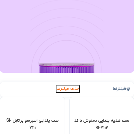
فیلترها
حذف فیلترها
ست هدیه یلدایی دمنوش با کد
ست یلدایی اسپرسو پرتابل SI-
Y111
SI-Y112