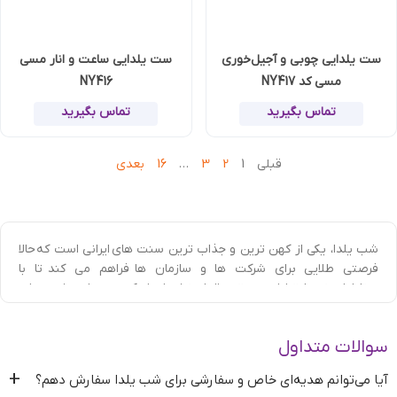
ست یلدایی چوبی و آجیل‌خوری
ست یلدایی ساعت و انار مسی
مسی کد NY417
NY416
تماس بگیرید
تماس بگیرید
قبلی
1
2
3
…
16
بعدی
شب یلدا، یکی از کهن ترین و جذاب ترین سنت های ایرانی است که حالا
فرصتی طلایی برای شرکت ها و سازمان ها فراهم می کند تا با
مخاطبان خود ارتباطی عمیق و الها ‌بخش ایجاد کنند. در این شب ویژه،
گیفت تبلیغاتی
دادن فراتر از یک حرکت تبلیغاتی است و تبدیل به
نشانه ای برای احترام به فرهنگ ایرانی و تحکیم روابط حرفه ای می‌شود.
سوالات متداول
شرکت ها با انتخاب هوشمندانه هدیه تبلیغاتی شب یلدا، پیام اصالت،
گرما و توجه را منتقل می کنند. از
جعبه هدایای تبلیغاتی
شکیل آجیل
+
آیا می‌توانم هدیه‌ای خاص و سفارشی برای شب یلدا سفارش دهم؟
شب یلدا و کتاب های نفیس مانند دیوان حافظ، تا ست هدیه یلدایی