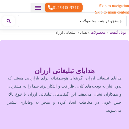
Skip to navigation
02191009310
Skip to main content
خدمات چاپ
هدایای تبلیغاتی خاص
هدایای تبلیغاتی سبک زندگی
هدایای تبلیغاتی تولیدی
هدایای تبلیغاتی دیجیتال
تقویم رومیزی
ست هدیه تبلیغاتی
هدایای نمایشگاهی تبلیغاتی
هدایای چرم تبلیغاتی
سررسید تبلیغاتی
پوشاک تبلیغاتی
هدایای تبلیغاتی خوراکی
هدایای تبلیغاتی مناسبتی
هدایای سازمانی
نوبل گیفت
»
محصولات
»
هدایای تبلیغاتی ارزان
هدایای تبلیغاتی ارزان
هدایای تبلیغاتی ارزان، گزینه‌ای هوشمندانه برای بازاریابی هستند که
بدون نیاز به بودجه‌های کلان، ظرافت و ابتکار برند شما را به مشتریان
و همکاران نشان می‌دهند. این گیفت‌های تبلیغاتی ارزان با تنوع بالا،
حس خوبی در مخاطب ایجاد کرده و منجر به وفاداری بیشتر
می‌شوند.