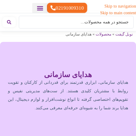
Skip to navigation
02191009310
Skip to main content
خدمات چاپ
هدایای تبلیغاتی خاص
هدایای تبلیغاتی سبک زندگی
هدایای تبلیغاتی تولیدی
هدایای تبلیغاتی دیجیتال
تقویم رومیزی
ست هدیه تبلیغاتی
هدایای نمایشگاهی تبلیغاتی
هدایای چرم تبلیغاتی
سررسید تبلیغاتی
پوشاک تبلیغاتی
هدایای تبلیغاتی خوراکی
هدایای تبلیغاتی مناسبتی
هدایای سازمانی
نوبل گیفت
»
محصولات
»
هدایای سازمانی
هدایای سازمانی
هدایای سازمانی، ابزاری قدرتمند برای قدردانی از کارکنان و تقویت
روابط با مشتریان کلیدی هستند. از ست‌های مدیریتی نفیس و
تقویم‌های اختصاصی گرفته تا انواع نوشت‌افزار و لوازم دیجیتال، این
هدایا برند شما را به شیوه‌ای حرفه‌ای معرفی می‌کنند.