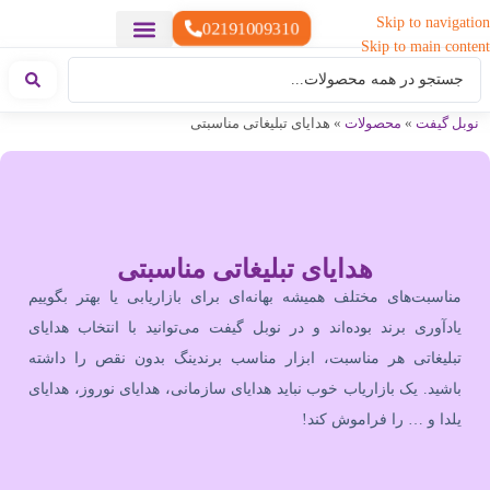
Skip to navigation
02191009310
Skip to main content
خدمات چاپ
هدایای تبلیغاتی خاص
هدایای تبلیغاتی سبک زندگی
هدایای تبلیغاتی تولیدی
هدایای تبلیغاتی دیجیتال
تقویم رومیزی
ست هدیه تبلیغاتی
هدایای نمایشگاهی تبلیغاتی
هدایای چرم تبلیغاتی
سررسید تبلیغاتی
پوشاک تبلیغاتی
هدایای تبلیغاتی خوراکی
هدایای تبلیغاتی مناسبتی
هدایای سازمانی
نوبل گیفت
»
محصولات
»
هدایای تبلیغاتی مناسبتی
هدایای تبلیغاتی مناسبتی
مناسبت‌های مختلف همیشه بهانه‌ای برای بازاریابی یا بهتر بگوییم
یادآوری برند بوده‌اند و در نوبل گیفت می‌توانید با انتخاب هدایای
تبلیغاتی هر مناسبت، ابزار مناسب برندینگ بدون نقص را داشته
باشید. یک بازاریاب خوب نباید هدایای سازمانی، هدایای نوروز، هدایای
یلدا و … را فراموش کند!