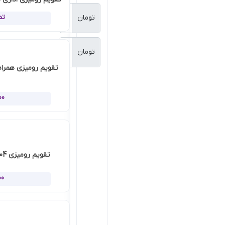
تماس بگیرید
تومان
تومان
تقویم رومیزی همراه قبا خود کار تب
IZ51110
194,000
تومان
تقویم رومیزی 1404 پلکسی تبلیغاتی IZ41109
120,000
تومان