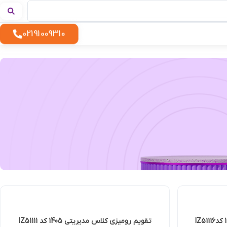
02191009310
 رومیزی کلاس مدیریتی 1405 کد IZ51111