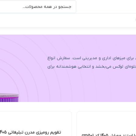
تی است. سفارش انواع
خابی هوشمندانه برای
تقویم رومیزی مدرن تبلیغاتی 1405 کدIZ51116
تقویم