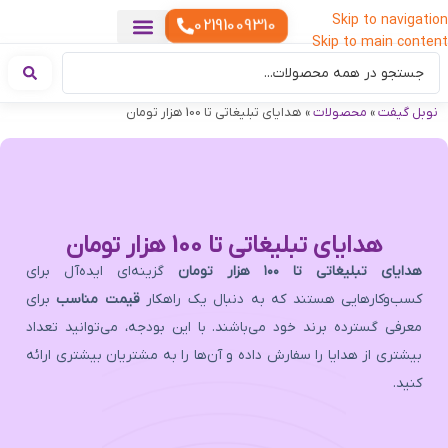
Skip to navigation
02191009310
Skip to main content
خدمات چاپ
هدایای تبلیغاتی خاص
هدایای تبلیغاتی خوراکی
تقویم رومیزی
هدایای تبلیغاتی تولیدی
هدایای سازمانی
هدایای تبلیغاتی مناسبتی
ست هدیه تبلیغاتی
هدایای نمایشگاهی تبلیغاتی
هدایای چرم تبلیغاتی
سررسید تبلیغاتی
پوشاک تبلیغاتی
هدایای تبلیغاتی دیجیتال
هدایای تبلیغاتی سبک زندگی
نوبل گیفت
»
محصولات
»
هدایای تبلیغاتی تا 100 هزار تومان
هدایای تبلیغاتی تا 100 هزار تومان
هدایای تبلیغاتی تا ۱۰۰ هزار تومان
گزینه‌ای ایده‌آل برای
کسب‌وکارهایی هستند که به دنبال یک راهکار
قیمت مناسب
برای
معرفی گسترده برند خود می‌باشند. با این بودجه، می‌توانید تعداد
بیشتری از هدایا را سفارش داده و آن‌ها را به مشتریان بیشتری ارائه
کنید.