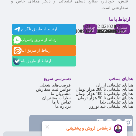
فلش، خودکار، صنایع دستی تبلیغاتی و دیگر هدایای خاص و
سفارشی است.
ارتباط با ما
021-
021-
021-
021-
021-
مشاوره
فروش
ارتباط از طریق تلگرام
91009320
88537803
86126506
86126036
91009310
فروش
آنلاین
ارتباط از طریق واتس‌اپ
ارتباط از طریق ایتا
ارتباط از طریق بله
هدایای منتخب
دسترسی سریع
هدایای تبلیغاتی ارزان
فرصت‌های شغلی
هدایای تبلیغاتی تا 200 هزار تومان
قوانین ثبت سفارش
هدایای تبلیغاتی تا 100 هزار تومان
مشتریان ما
هدایای تبلیغاتی تا 50 هزار تومان
نظرات مشتریان
هدایای تبلیغاتی یلدا
تماس با ما
هدایای تبلیغاتی عید نوروز
درباره ما