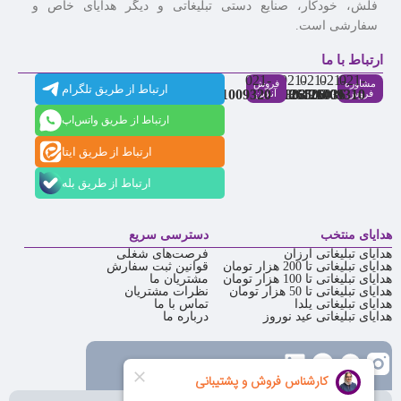
فلش، خودکار، صنایع دستی تبلیغاتی و دیگر هدایای خاص و
سفارشی است.
ارتباط با ما
021-
021-
021-
021-
021-
مشاوره
فروش
ارتباط از طریق تلگرام
91009320
88537803
86126506
86126036
91009310
فروش
آنلاین
ارتباط از طریق واتس‌اپ
ارتباط از طریق ایتا
ارتباط از طریق بله
هدایای منتخب
دسترسی سریع
هدایای تبلیغاتی ارزان
فرصت‌های شغلی
هدایای تبلیغاتی تا 200 هزار تومان
قوانین ثبت سفارش
هدایای تبلیغاتی تا 100 هزار تومان
مشتریان ما
هدایای تبلیغاتی تا 50 هزار تومان
نظرات مشتریان
هدایای تبلیغاتی یلدا
تماس با ما
هدایای تبلیغاتی عید نوروز
درباره ما