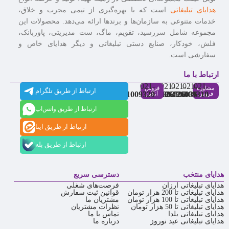
هدایای تبلیغاتی
است که با بهره‌گیری از تیمی مجرب و خلاق،
خدمات متنوعی به سازمان‌ها و برندها ارائه می‌دهد. محصولات این
مجموعه شامل سررسید، تقویم، ماگ، ست مدیریتی، پاوربانک،
فلش، خودکار، صنایع دستی تبلیغاتی و دیگر هدایای خاص و
سفارشی است.
ارتباط با ما
021-
021-
021-
021-
021-
مشاوره
فروش
ارتباط از طریق تلگرام
91009320
88537803
86126506
86126036
91009310
فروش
آنلاین
ارتباط از طریق واتس‌اپ
ارتباط از طریق ایتا
ارتباط از طریق بله
هدایای منتخب
دسترسی سریع
هدایای تبلیغاتی ارزان
فرصت‌های شغلی
هدایای تبلیغاتی تا 200 هزار تومان
قوانین ثبت سفارش
هدایای تبلیغاتی تا 100 هزار تومان
مشتریان ما
هدایای تبلیغاتی تا 50 هزار تومان
نظرات مشتریان
هدایای تبلیغاتی یلدا
تماس با ما
هدایای تبلیغاتی عید نوروز
درباره ما