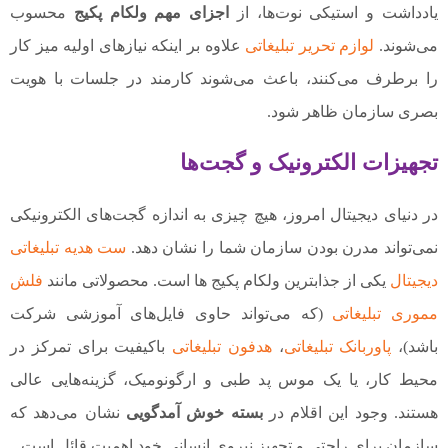
یادداشت و استیکی نوت‌ها، از
اجزای مهم ولکام پکیج
محسوب
می‌شوند.
لوازم تحریر تبلیغاتی
علاوه بر اینکه نیازهای اولیه میز کار
را برطرف می‌کنند، باعث می‌شوند کارمند در جلسات با هویت
بصری سازمان ظاهر شود.
تجهیزات الکترونیک و گجت‌ها
در دنیای دیجیتال امروز، هیچ چیزی به اندازه گجت‌های الکترونیکی
نمی‌تواند مدرن بودن سازمان شما را نشان دهد.
ست هدیه تبلیغاتی
دیجیتال
یکی از جذابترین ولکام پکیج ها است. محصولاتی مانند
فلش
مموری تبلیغاتی
(که می‌تواند حاوی فایل‌های آموزشی شرکت
باشد)،
پاوربانک تبلیغاتی
،
هدفون تبلیغاتی
باکیفیت برای تمرکز در
محیط کار، یا یک موس پد طبی و ارگونومیک، گزینه‌هایی عالی
هستند. وجود این اقلام در
بسته خوش آمدگویی
نشان می‌دهد که
سازمان برای راحتی و تجهیز نیروی انسانی خود اهمیت قائل است.