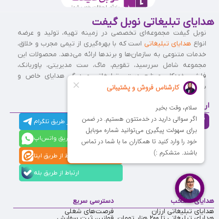
هدایای تبلیغاتی نوبل گیفت
نوبل گیفت مجموعه‌ای تخصصی در زمینه تهیه، تولید و عرضه
انواع
هدایای تبلیغاتی
است که با بهره‌گیری از تیمی مجرب و خلاق،
خدمات متنوعی به سازمان‌ها و برندها ارائه می‌دهد. محصولات این
مجموعه شامل سررسید، تقویم، ماگ، ست مدیریتی، پاوربانک،
فلش، خودکار، صنایع دستی تبلیغاتی و دیگر هدایای خاص و
سفارشی است.
ارتباط با ما
021-
021-
021-
021-
021-
مشاوره
فروش
ارتباط از طریق تلگرام
91009320
88537803
86126506
86126036
91009310
فروش
آنلاین
ارتباط از طریق واتس‌اپ
ارتباط از طریق ایتا
ارتباط از طریق بله
هدایای منتخب
دسترسی سریع
هدایای تبلیغاتی ارزان
فرصت‌های شغلی
هدایای تبلیغاتی تا 200 هزار تومان
قوانین ثبت سفارش