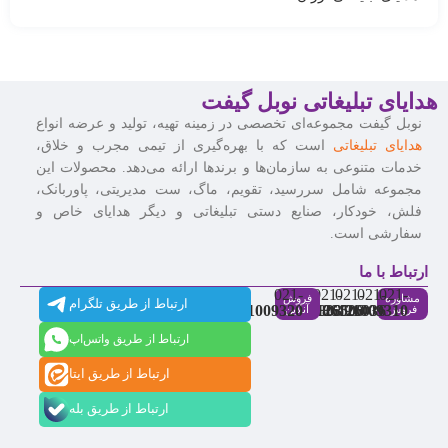
هدایای تبلیغاتی نوبل گیفت
نوبل گیفت مجموعه‌ای تخصصی در زمینه تهیه، تولید و عرضه انواع
هدایای تبلیغاتی
است که با بهره‌گیری از تیمی مجرب و خلاق،
خدمات متنوعی به سازمان‌ها و برندها ارائه می‌دهد. محصولات این
مجموعه شامل سررسید، تقویم، ماگ، ست مدیریتی، پاوربانک،
فلش، خودکار، صنایع دستی تبلیغاتی و دیگر هدایای خاص و
سفارشی است.
ارتباط با ما
021-
021-
021-
021-
021-
مشاوره
فروش
ارتباط از طریق تلگرام
91009320
88537803
86126506
86126036
91009310
فروش
آنلاین
ارتباط از طریق واتس‌اپ
ارتباط از طریق ایتا
ارتباط از طریق بله