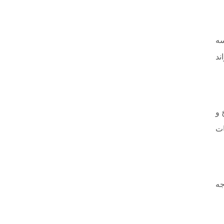
سه
ند
 و
ات
جه