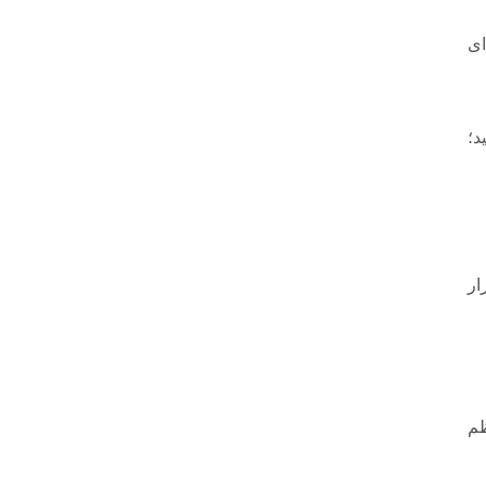
ای
د؛
ار
ظم