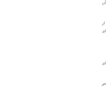
آن
از
ای
ای
در