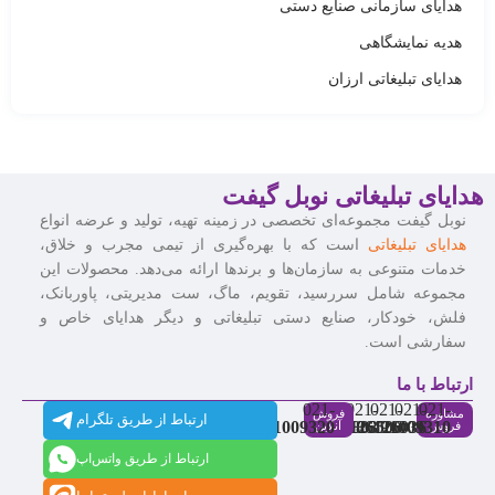
هدایای سازمانی صنایع دستی
هدیه نمایشگاهی
هدایای تبلیغاتی ارزان
هدایای تبلیغاتی نوبل گیفت
نوبل گیفت مجموعه‌ای تخصصی در زمینه تهیه، تولید و عرضه انواع
هدایای تبلیغاتی
است که با بهره‌گیری از تیمی مجرب و خلاق،
خدمات متنوعی به سازمان‌ها و برندها ارائه می‌دهد. محصولات این
مجموعه شامل سررسید، تقویم، ماگ، ست مدیریتی، پاوربانک،
فلش، خودکار، صنایع دستی تبلیغاتی و دیگر هدایای خاص و
سفارشی است.
ارتباط با ما
021-
021-
021-
021-
021-
مشاوره
فروش
ارتباط از طریق تلگرام
91009320
88537803
86126506
86126036
91009310
فروش
آنلاین
ارتباط از طریق واتس‌اپ