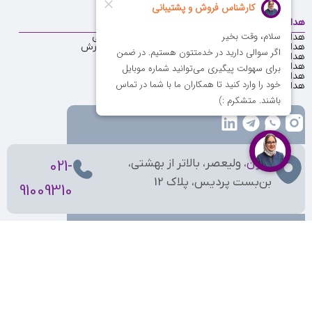
هدایای منتخب
دسترسی سریع
هدایای تبلیغاتی ارزان
فرصت‌های شغلی
هدایای تبلیغاتی تا 200 هزار تومان
قوانین ثبت سفارش
هدایای تبلیغاتی تا 100 هزار تومان
مشتریان ما
هدایای تبلیغاتی تا 50 هزار تومان
نظرات مشتریان
هدایای تبلیغاتی یلدا
تماس با ما
هدایای تبلیغاتی عید نوروز
درباره ما
تهران
، ولیعصر، بالاتر از بهشتی،
021-
بن‌بست پردیس، پلاک 12
91009310
کلیه حقوق مادی و معنوی این وبسایت برای نوبل‌گیفت محفوظ است.
طراحی و پیاده سازی:
آژانس تبلیغاتی کروشه