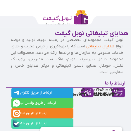
هدایای تبلیغاتی نوبل گیفت
نوبل گیفت مجموعه‌ای تخصصی در زمینه تهیه، تولید و عرضه
انواع
هدایای تبلیغاتی
است که با بهره‌گیری از تیمی مجرب و خلاق،
خدمات متنوعی به سازمان‌ها و برندها ارائه می‌دهد. محصولات این
مجموعه شامل سررسید، تقویم، ماگ، ست مدیریتی، پاوربانک،
فلش، خودکار، صنایع دستی تبلیغاتی و دیگر هدایای خاص و
سفارشی است.
ارتباط با ما
021-
021-
021-
021-
021-
مشاوره
فروش
ارتباط از طریق تلگرام
91009320
88537803
86126506
86126036
91009310
فروش
آنلاین
ارتباط از طریق واتس‌اپ
ارتباط از طریق ایتا
ارتباط از طریق بله