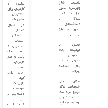
قابلیت شارژ
لوکس و
وایرلس
: بدون
کاربردی برای
نیاز به کابل،
مشتریان
سازگار با
خاص شما
دستگاه‌های
در دنیای
مجهز به شارژ
هدایای
بی‌سیم.
تبلیغاتی،
انتخاب
جنس با
محصولی که
کیفیت
: چرم
هم شیک
مصنوعی
باشد و هم
مقاوم، مناسب
کاربردی،
برای استفاده
اهمیت
روزانه.
زیادی دارد.
کیف
امکان چاپ
پاوربانک
اختصاصی لوگو
:
هوشمند
تبلیغ برند شما
دقیقاً یکی از
با جدیدترین
این
روش‌های چاپ.
گزینه‌هاست.