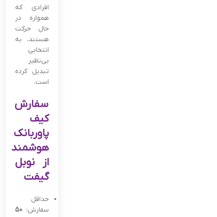
افرادی که
همواره در
حال حرکت
هستند، به
انتخابی
بی‌نظیر
تبدیل کرده
است.
سفارش
کیف
پاوربانک
هوشمند
از نوبل
گیفت
حداقل
سفارش:
50