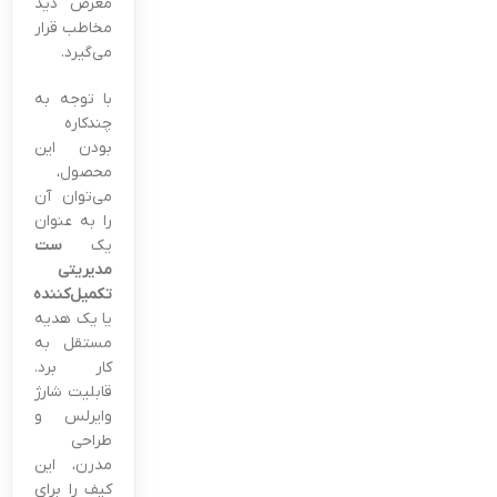
معرض دید
مخاطب قرار
می‌گیرد.
با توجه به
چندکاره
بودن این
محصول،
می‌توان آن
را به عنوان
یک
ست
مدیریتی
تکمیل‌کننده
یا یک هدیه
مستقل به
کار برد.
قابلیت شارژ
وایرلس و
طراحی
مدرن، این
کیف را برای