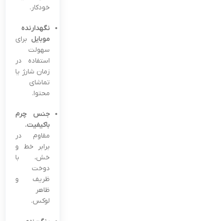
خودکار.
نگهدارنده
موبایل
برای
سهولت
استفاده در
زمان شارژ یا
تماشای
محتوا.
جنس چرم
باکیفیت
،
مقاوم در
برابر خط و
خش، با
دوخت
ظریف و
ظاهر
لوکس.