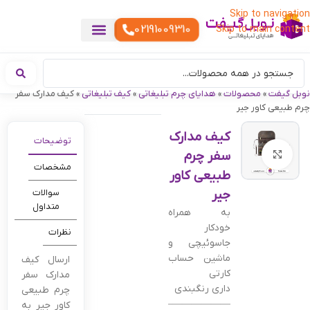
Skip to navigation
02191009310
Skip to main content
خدمات چاپ
هدایای تبلیغاتی خاص
هدایای تبلیغاتی خوراکی
تقویم رومیزی
هدایای تبلیغاتی تولیدی
هدایای سازمانی
هدایای تبلیغاتی مناسبتی
ست هدیه تبلیغاتی
هدایای نمایشگاهی تبلیغاتی
هدایای چرم تبلیغاتی
سررسید تبلیغاتی
پوشاک تبلیغاتی
هدایای تبلیغاتی دیجیتال
هدایای تبلیغاتی سبک زندگی
نوبل گیفت
»
محصولات
»
هدایای چرم تبلیغاتی
»
کیف تبلیغاتی
»
کیف مدارک سفر
چرم طبیعی کاور جیر
کیف مدارک
توضیحات
سفر چرم
بزرگنمایی تصویر
مشخصات
طبیعی کاور
جیر
سوالات
متداول
به همراه
خودکار
نظرات
جاسوئیچی و
ماشین حساب
ارسال کیف
کارتی
مدارک سفر
داری رنگبندی
چرم طبیعی
——————————————–
کاور جیر به