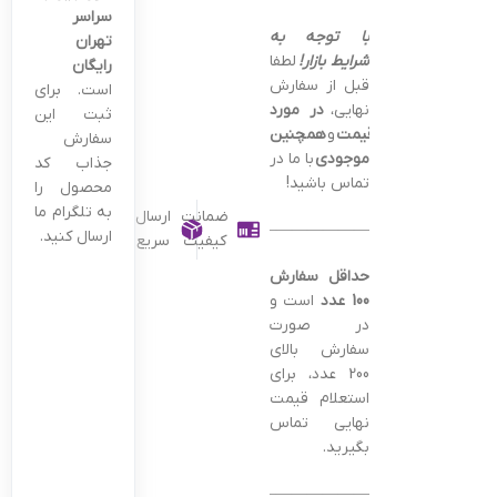
سراسر
با توجه به
تهران
شرایط بازار!
لطفا
رایگان
قبل از سفارش
است. برای
نهایی،
در مورد
ثبت این
قیمت
و
همچنین
سفارش
موجودی
با ما در
جذاب کد
تماس باشید!
محصول را
به تلگرام ما
ضمانت
ارسال
———————————————–
ارسال کنید.
کیفیت
سریع
حداقل سفارش
100 عدد
است و
در صورت
سفارش بالای
200 عدد، برای
استعلام قیمت
نهایی تماس
بگیرید.
———————————————–