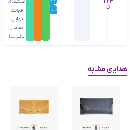
استعلام
F43-
در
O
قیمت
تلگرام
نهایی
تماس
بگیرید!
هدایای مشابه