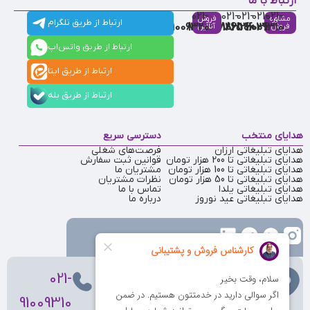
ارتباط با ما
021-
021-
021-
021-
021-
مشاوره
فروش
ارتباط از طریق تلگرام
91009320
88537803
86126506
86126036
91009310
فروش
آنلاین
ارتباط از طریق واتس‌اپ
ارتباط از طریق ایتا
ارتباط از طریق بله
هدایای منتخب
دسترسی سریع
هدایای تبلیغاتی ارزان
فرصت‌های شغلی
هدایای تبلیغاتی تا 200 هزار تومان
قوانین ثبت سفارش
هدایای تبلیغاتی تا 100 هزار تومان
مشتریان ما
هدایای تبلیغاتی تا 50 هزار تومان
نظرات مشتریان
هدایای تبلیغاتی یلدا
تماس با ما
هدایای تبلیغاتی عید نوروز
درباره ما
تهران
، ولیعصر، بالاتر از بهشتی،
021-
بن‌بست پردیس، پلاک 12
91009310