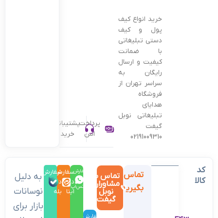
خرید انواع کیف
پول و کیف
دستی تبلیغاتی
با ضمانت
کیفیت و ارسال
رایگان به
سراسر تهران از
فروشگاه
هدایای
تبلیغاتی نوبل
پرداخت
پشتیبانی
گیفت
امن
خرید
02191009310
کد
سفارش
سفارش
سفارش
تماس
تماس با
به دلیل
کالا
در
در
در
مشاوران
بگیرید
واتس‌اپ
نوسانات
نوبل
ایتا
بله
گیفت
بازار برای
سفارش