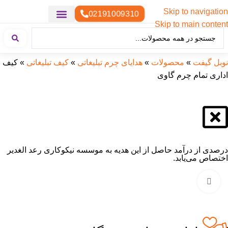
Skip to navigation
02191009310
Skip to main content
خدمات چاپ
هدایای تبلیغاتی خاص
هدایای تبلیغاتی سبک زندگی
هدایای تبلیغاتی تولیدی
هدایای تبلیغاتی دیجیتال
تقویم رومیزی
ست هدیه تبلیغاتی
هدایای نمایشگاهی تبلیغاتی
هدایای چرم تبلیغاتی
سررسید تبلیغاتی
پوشاک تبلیغاتی
هدایای تبلیغاتی خوراکی
هدایای تبلیغاتی مناسبتی
هدایای سازمانی
نوبل گیفت
»
محصولات
»
هدایای چرم تبلیغاتی
»
کیف تبلیغاتی
»
کیف
اداری تمام چرم گاوی
درصدی از درآمد حاصل از این هدیه به موسسه نیکوکاری رعد الغدیر
اختصاص می‌یابد.
بزرگنمایی تصویر