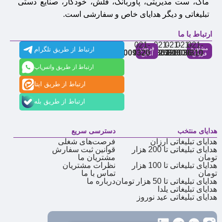
ماگ، ست مدیریتی، پاوربانک، فلش، خودکار، صنایع دستی
تبلیغاتی و دیگر هدایای خاص و سفارشی است.
ارتباط با ما
021-
021-
021-
021-
021-
مشاوره
فروش
ارتباط از طریق تلگرام
91009320
88537803
86126506
86126036
91009310
فروش
آنلاین
ارتباط از طریق واتس‌اپ
ارتباط از طریق ایتا
ارتباط از طریق بله
هدایای منتخب
دسترسی سریع
هدایای تبلیغاتی ارزان
فرصت‌های شغلی
هدایای تبلیغاتی تا 200 هزار
قوانین ثبت سفارش
تومان
مشتریان ما
هدایای تبلیغاتی تا 100 هزار
نظرات مشتریان
تومان
تماس با ما
هدایای تبلیغاتی تا 50 هزار تومان
درباره ما
هدایای تبلیغاتی یلدا
هدایای تبلیغاتی عید نوروز