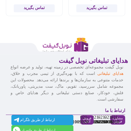
تماس بگیرید
تماس بگیرید
هدایای تبلیغاتی نوبل گیفت
نوبل گیفت مجموعه‌ای تخصصی در زمینه تهیه، تولید و عرضه انواع
هدایای تبلیغاتی
است که با بهره‌گیری از تیمی مجرب و خلاق،
خدمات متنوعی به سازمان‌ها و برندها ارائه می‌دهد. محصولات این
مجموعه شامل سررسید، تقویم، ماگ، ست مدیریتی، پاوربانک،
فلش، خودکار، صنایع دستی تبلیغاتی و دیگر هدایای خاص و
سفارشی است.
ارتباط با ما
021-
021-
021-
021-
021-
مشاوره
فروش
ارتباط از طریق تلگرام
91009320
88537803
86126506
86126036
91009310
فروش
آنلاین
ارتباط از طریق واتس‌اپ