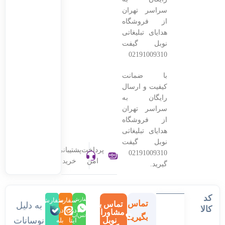
سراسر تهران
از فروشگاه
هدایای تبلیغاتی
نوبل گیفت
02191009310
با ضمانت
کیفیت و ارسال
رایگان به
سراسر تهران
از فروشگاه
هدایای تبلیغاتی
نوبل گیفت
پرداخت
پشتیبانی
02191009310
امن
خرید
گیرید.
کد
سفارش
سفارش
سفارش
تماس
تماس با
به دلیل
کالا
در
در
در
مشاوران
بگیرید
واتس‌اپ
نوسانات
نوبل
ایتا
بله