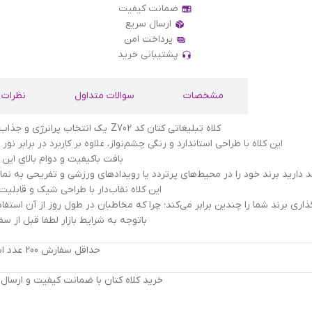
ضمانت کیفیت
ارسال سریع
پرداخت امن
پشتیبانی خرید
توضیحات
مشخصات
سوالات متداول
نظرات
کلاه تبلیغاتی کتان کد Z702 یک انتخاب پرانرژی و جذاب برای کمپین‌های تبلیغاتی، نمایشگاه‌ها و رویدادهای ورزشی یا سازمانی است.
این کلاه با طراحی استاندارد و رنگی چشم‌نواز، علاوه بر کاربرد در برابر
بافت باکیفیت و دوام بالای ای
ارید برند خود را در محیط‌های پرتردد یا رویدادهای ورزشی و تفریحی به نمایش بگذارید، کلاه تبلیغاتی
این کلاه نقاب‌دار با طراحی شیک و قابلی
گذاری برند شما را چندین برابر می‌کند؛ چرا که مخاطبان در طول روز از آن است
باتوجه به شرایط بازار لطفا قبل از
حداقل سفارش 200 عدد است درصورت سفارش بالای 100 عدد، برای استعلام قیمت نهایی تماس بگیرید.
خرید کلاه کتان با ضمانت کیفیت و ارسال رایگ