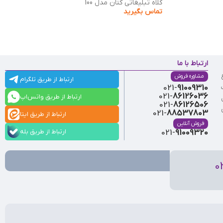
کلاه تبلیغاتی کتان مدل 100
تماس بگیرید
ارتباط با ما
مشاوره فروش
ارتباط از طریق تلگرام
021-
91009310
021-
86126036
ارتباط از طریق واتس‌اپ
021-
86126506
021-
88537803
ارتباط از طریق ایتا
فروش آنلاین
ارتباط از طریق بله
021-
91009320
0