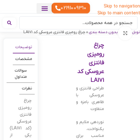
Skip to navigation
02191009310
Skip to main content
خدمات چاپ
هدایای تبلیغاتی خاص
هدایای تبلیغاتی خوراکی
تقویم رومیزی
هدایای تبلیغاتی تولیدی
هدایای سازمانی
هدایای تبلیغاتی مناسبتی
ست هدیه تبلیغاتی
هدایای نمایشگاهی تبلیغاتی
هدایای چرم تبلیغاتی
سررسید تبلیغاتی
پوشاک تبلیغاتی
هدایای تبلیغاتی دیجیتال
هدایای تبلیغاتی سبک زندگی
نوبل گیفت
»
بدون دسته بندی
»
چراغ رومیزی فانتزی عروسکی کد LA171
بزرگنمایی تصویر
چراغ
توضیحات
رومیزی
مشخصات
فانتزی
عروسکی کد
سوالات
متداول
LA171
طراحی فانتزی و
نظرات
عروسکی با
چراغ
ظاهری بامزه و
رومیزی
متفاوت
فانتزی
عروسکی
نوردهی ملایم و
(کد LA171)
یکنواخت،
یکی از
مناسب برای