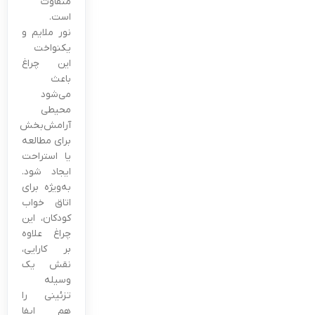
متفاوت
است.
نور ملایم و
یکنواخت
این چراغ
باعث
می‌شود
محیطی
آرامش‌بخش
برای مطالعه
یا استراحت
ایجاد شود.
به‌ویژه برای
اتاق خواب
کودکان، این
چراغ علاوه
بر کارایی،
نقش یک
وسیله
تزئینی را
هم ایفا