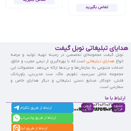
تماس بگیرید
هدایای تبلیغاتی نوبل گیفت
نوبل گیفت مجموعه‌ای تخصصی در زمینه تهیه، تولید و عرضه
انواع
هدایای تبلیغاتی
است که با بهره‌گیری از تیمی مجرب و خلاق،
خدمات متنوعی به سازمان‌ها و برندها ارائه می‌دهد. محصولات این
مجموعه شامل سررسید، تقویم، ماگ، ست مدیریتی، پاوربانک،
فلش، خودکار، صنایع دستی تبلیغاتی و دیگر هدایای خاص و
سفارشی است.
ارتباط با ما
021-
021-
021-
021-
021-
مشاوره
فروش
ارتباط از طریق تلگرام
91009320
88537803
86126506
86126036
91009310
فروش
آنلاین
ارتباط از طریق واتس‌اپ
ارتباط از طریق ایتا