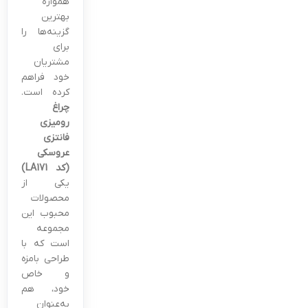
همواره
بهترین
گزینه‌ها را
برای
مشتریان
خود فراهم
کرده است.
چراغ
رومیزی
فانتزی
عروسکی
(کد LA171)
یکی از
محصولات
محبوب این
مجموعه
است که با
طراحی بامزه
و خاص
خود، هم
به‌عنوان