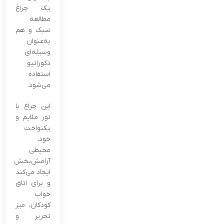
یک چراغ
مطالعه
سبک و هم
به‌عنوان
وسیله‌ای
دکوراتیو
استفاده
می‌شود.
این چراغ با
نور ملایم و
یکنواخت
خود،
محیطی
آرامش‌بخش
ایجاد می‌کند
و برای اتاق
خواب
کودکان، میز
تحریر و