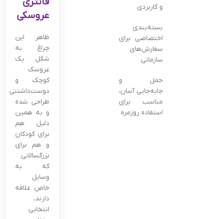
فانتزی
و کاربردی
عروسکی
بسته‌بندی
ظاهر این
اختصاصی برای
چراغ به
سفارش‌های
شکل یک
سازمانی
عروسک
حمل و
کوچک و
جابه‌جایی آسان،
دوست‌داشتنی
مناسب برای
طراحی شده
استفاده روزمره
و به همین
دلیل هم
برای کودکان
و هم برای
بزرگسالانی
که به
وسایل
خاص علاقه
دارند،
انتخابی