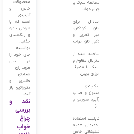
محصولات
مطالعه سبک یا
خاص و
چراغ خواب
کاربردی
ایده‌آل برای
است که با
اتاق کودکان،
طراحی بامزه
میز تحریر و
و رنگ‌بندی
دکور اتاق خواب
جذاب،
توانسته
ساخته شده از
جای خود را
متریال مقاوم و
در بین
سبک با مصرف
طرفداران
انرژی پایین
هدایای
فانتزی و
رنگ‌بندی
دکوراتیو باز
متنوع و جذاب
کند.
(آبی، صورتی و
نقد و
…)
بررسی
چراغ
قابلیت استفاده
به‌عنوان هدیه
خواب
تبلیغاتی خاص