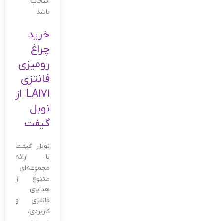
انتخاب
باشد.
خرید
چراغ
رومیزی
فانتزی
LA171 از
نوبل
گیفت
نوبل گیفت
با ارائه
مجموعه‌ای
متنوع از
هدایای
فانتزی و
کاربردی،