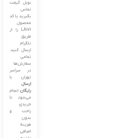
نوبل گیفت
تماس
بگیرید یا کد
محصول
LA171 را از
طریق
تلگرام
ارسال کنید.
تمامی
سفارش‌ها
در سراسر
تهران با
ارسال
رایگان
انجام
می‌شود تا
خریدی
راحت و
بدون
هزینه
اضافی