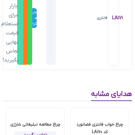
بازار
سفارش
برای
LA171
فانتزی
در
استعلام
تلگرام
قیمت
نهایی
تماس
بگیرید!
هدایای مشابه
چراغ خواب فانتزی فضانورد
چراغ مطالعه تبلیغاتی شارژی
کد LA170
تماس بگیرید