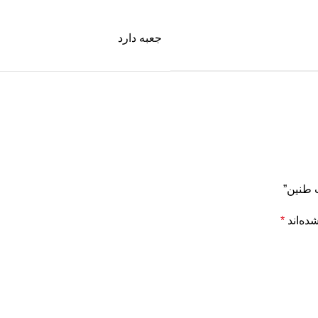
جعبه دارد
 طنین”
ده‌اند
*