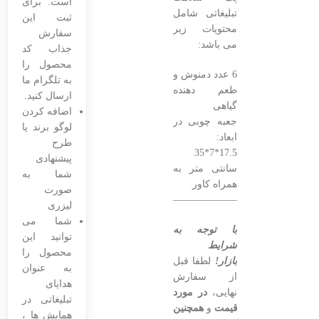
است. برای
تبلیغاتی شامل
ثبت این
محتویات زیر
سفارش
می باشد:
جذاب کد
محصول را
6 عدد دمنوش و
به تلگرام ما
طعم دهنده
ارسال کنید.
گیاهی
اضافه کردن
جعبه چوبی در
لوگو برند یا
ابعاد:
طرح
17.5*7*35
پیشنهادی
سانتی متر به
شما به
همراه کاور
صورت
———————————————–
لیزری
شما می
با توجه به
توانید این
شرایط
محصول را
بازار!
لطفا قبل
به عنوان
از سفارش
هدایای
نهایی،
در مورد
تبلیغاتی در
قیمت
و
همچنین
همایش ها ،