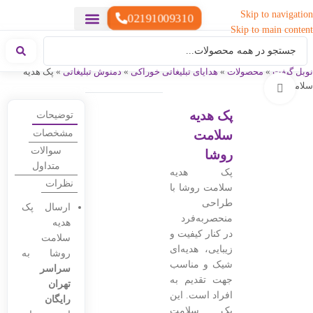
Skip to navigation
02191009310
Skip to main content
خدمات چاپ
هدایای تبلیغاتی خاص
هدایای تبلیغاتی سبک زندگی
هدایای تبلیغاتی تولیدی
هدایای تبلیغاتی دیجیتال
تقویم رومیزی
ست هدیه تبلیغاتی
هدایای نمایشگاهی تبلیغاتی
هدایای چرم تبلیغاتی
سررسید تبلیغاتی
پوشاک تبلیغاتی
هدایای تبلیغاتی خوراکی
هدایای تبلیغاتی مناسبتی
هدایای سازمانی
نوبل گیفت
»
محصولات
»
هدایای تبلیغاتی خوراکی
»
دمنوش تبلیغاتی
»
پک هدیه
سلامت روشا
بزرگنمایی تصویر
پک هدیه
توضیحات
سلامت
مشخصات
سوالات
روشا
متداول
پک هدیه
نظرات
سلامت روشا با
طراحی
ارسال پک
منحصربه‌فرد
هدیه
در کنار کیفیت و
سلامت
زیبایی، هدیه‌ای
روشا به
شیک و مناسب
سراسر
جهت تقدیم به
تهران
افراد است. این
رایگان
پک سلامت