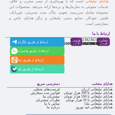
هدایای تبلیغاتی
است که با بهره‌گیری از تیمی مجرب و خلاق،
خدمات متنوعی به سازمان‌ها و برندها ارائه می‌دهد. محصولات این
مجموعه شامل سررسید، تقویم، ماگ، ست مدیریتی، پاوربانک،
فلش، خودکار، صنایع دستی تبلیغاتی و دیگر هدایای خاص و
سفارشی است.
ارتباط با ما
021-
021-
021-
021-
021-
مشاوره
فروش
ارتباط از طریق تلگرام
91009320
88537803
86126506
86126036
91009310
فروش
آنلاین
ارتباط از طریق واتس‌اپ
ارتباط از طریق ایتا
ارتباط از طریق بله
هدایای منتخب
دسترسی سریع
هدایای تبلیغاتی ارزان
فرصت‌های شغلی
هدایای تبلیغاتی تا 200 هزار تومان
قوانین ثبت سفارش
هدایای تبلیغاتی تا 100 هزار تومان
مشتریان ما
هدایای تبلیغاتی تا 50 هزار تومان
نظرات مشتریان
هدایای تبلیغاتی یلدا
تماس با ما
هدایای تبلیغاتی عید نوروز
درباره ما