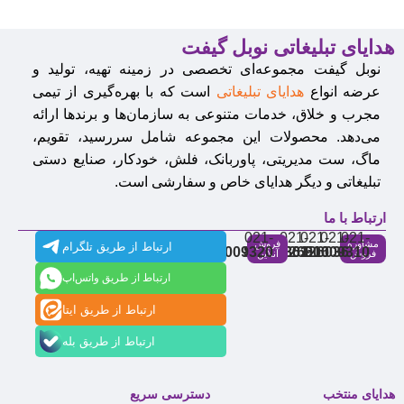
هدایای تبلیغاتی نوبل گیفت
نوبل گیفت مجموعه‌ای تخصصی در زمینه تهیه، تولید و
عرضه انواع
هدایای تبلیغاتی
است که با بهره‌گیری از تیمی
مجرب و خلاق، خدمات متنوعی به سازمان‌ها و برندها ارائه
می‌دهد. محصولات این مجموعه شامل سررسید، تقویم،
ماگ، ست مدیریتی، پاوربانک، فلش، خودکار، صنایع دستی
تبلیغاتی و دیگر هدایای خاص و سفارشی است.
ارتباط با ما
021-
021-
021-
021-
021-
مشاوره
فروش
ارتباط از طریق تلگرام
91009320
88537803
86126506
86126036
91009310
فروش
آنلاین
ارتباط از طریق واتس‌اپ
ارتباط از طریق ایتا
ارتباط از طریق بله
هدایای منتخب
دسترسی سریع