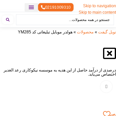
Skip to navigation
02191009310
Skip to main content
خدمات چاپ
هدایای تبلیغاتی خاص
هدایای تبلیغاتی سبک زندگی
هدایای تبلیغاتی تولیدی
هدایای تبلیغاتی دیجیتال
تقویم رومیزی
ست هدیه تبلیغاتی
هدایای نمایشگاهی تبلیغاتی
هدایای چرم تبلیغاتی
سررسید تبلیغاتی
پوشاک تبلیغاتی
هدایای تبلیغاتی خوراکی
هدایای تبلیغاتی مناسبتی
هدایای سازمانی
نوبل گیفت
»
محصولات
»
هولدر موبایل تبلیغاتی کد YM285
درصدی از درآمد حاصل از این هدیه به موسسه نیکوکاری رعد الغدیر
اختصاص می‌یابد.
بزرگنمایی تصویر