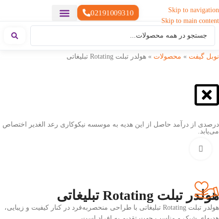
Skip to navigation
02191009310
Skip to main content
خدمات چاپ
هدایای تبلیغاتی خاص
هدایای تبلیغاتی سبک زندگی
هدایای تبلیغاتی تولیدی
هدایای تبلیغاتی دیجیتال
تقویم رومیزی
ست هدیه تبلیغاتی
هدایای نمایشگاهی تبلیغاتی
هدایای چرم تبلیغاتی
سررسید تبلیغاتی
پوشاک تبلیغاتی
هدایای تبلیغاتی خوراکی
هدایای تبلیغاتی مناسبتی
هدایای سازمانی
نوبل گیفت
»
محصولات
»
هولدر تبلت Rotating تبلیغاتی
درصدی از درآمد حاصل از این هدیه به موسسه نیکوکاری رعد الغدیر اختصاص
می‌یابد.
بزرگنمایی تصویر
هولدر تبلت Rotating تبلیغاتی
هولدر تبلت Rotating تبلیغاتی با طراحی منحصربه‌فرد در کنار کیفیت و زیبایی،
هدیه‌ای شیک و مناسب جهت تقدیم به افراد است.