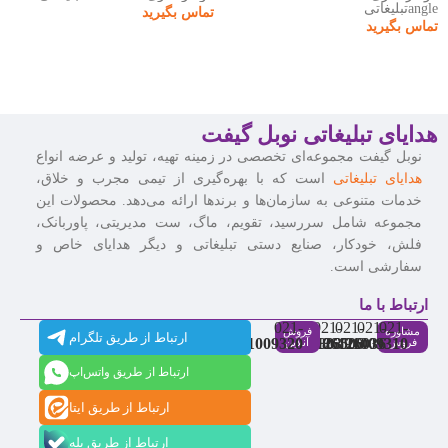
angleتبلیغاتی
تماس بگیرید
تماس بگیرید
هدایای تبلیغاتی نوبل گیفت
نوبل گیفت مجموعه‌ای تخصصی در زمینه تهیه، تولید و عرضه انواع
هدایای تبلیغاتی
است که با بهره‌گیری از تیمی مجرب و خلاق،
خدمات متنوعی به سازمان‌ها و برندها ارائه می‌دهد. محصولات این
مجموعه شامل سررسید، تقویم، ماگ، ست مدیریتی، پاوربانک،
فلش، خودکار، صنایع دستی تبلیغاتی و دیگر هدایای خاص و
سفارشی است.
ارتباط با ما
021-
021-
021-
021-
021-
مشاوره
فروش
ارتباط از طریق تلگرام
91009320
88537803
86126506
86126036
91009310
فروش
آنلاین
ارتباط از طریق واتس‌اپ
ارتباط از طریق ایتا
ارتباط از طریق بله