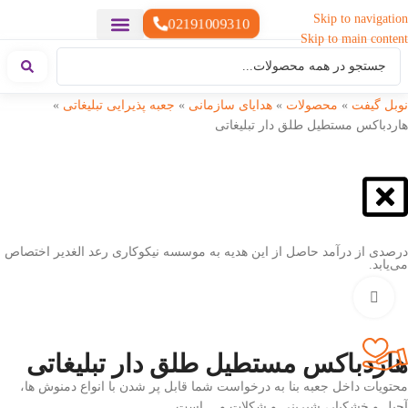
Skip to navigation
02191009310
Skip to main content
خدمات چاپ
هدایای تبلیغاتی خاص
هدایای تبلیغاتی سبک زندگی
هدایای تبلیغاتی تولیدی
هدایای تبلیغاتی دیجیتال
تقویم رومیزی
ست هدیه تبلیغاتی
هدایای نمایشگاهی تبلیغاتی
هدایای چرم تبلیغاتی
سررسید تبلیغاتی
پوشاک تبلیغاتی
هدایای تبلیغاتی خوراکی
هدایای تبلیغاتی مناسبتی
هدایای سازمانی
نوبل گیفت
»
محصولات
»
هدایای سازمانی
»
جعبه پذیرایی تبلیغاتی
»
هاردباکس مستطیل طلق دار تبلیغاتی
درصدی از درآمد حاصل از این هدیه به موسسه نیکوکاری رعد الغدیر اختصاص
می‌یابد.
بزرگنمایی تصویر
هاردباکس مستطیل طلق دار تبلیغاتی
محتویات داخل جعبه بنا به درخواست شما قابل پر شدن با انواع دمنوش ها،
آجیل و خشکبار، شیرینی و شکلات و… است.