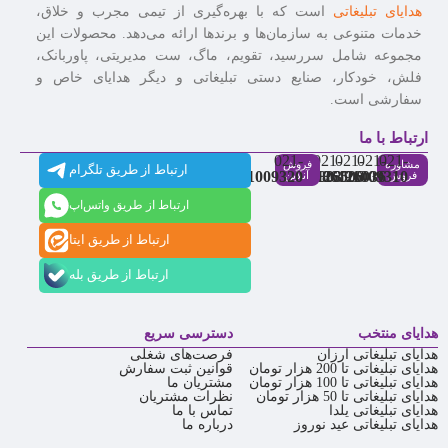
هدایای تبلیغاتی
است که با بهره‌گیری از تیمی مجرب و خلاق،
خدمات متنوعی به سازمان‌ها و برندها ارائه می‌دهد. محصولات این
مجموعه شامل سررسید، تقویم، ماگ، ست مدیریتی، پاوربانک،
فلش، خودکار، صنایع دستی تبلیغاتی و دیگر هدایای خاص و
سفارشی است.
ارتباط با ما
021-
021-
021-
021-
021-
مشاوره
فروش
ارتباط از طریق تلگرام
91009320
88537803
86126506
86126036
91009310
فروش
آنلاین
ارتباط از طریق واتس‌اپ
ارتباط از طریق ایتا
ارتباط از طریق بله
هدایای منتخب
دسترسی سریع
هدایای تبلیغاتی ارزان
فرصت‌های شغلی
هدایای تبلیغاتی تا 200 هزار تومان
قوانین ثبت سفارش
هدایای تبلیغاتی تا 100 هزار تومان
مشتریان ما
هدایای تبلیغاتی تا 50 هزار تومان
نظرات مشتریان
هدایای تبلیغاتی یلدا
تماس با ما
هدایای تبلیغاتی عید نوروز
درباره ما