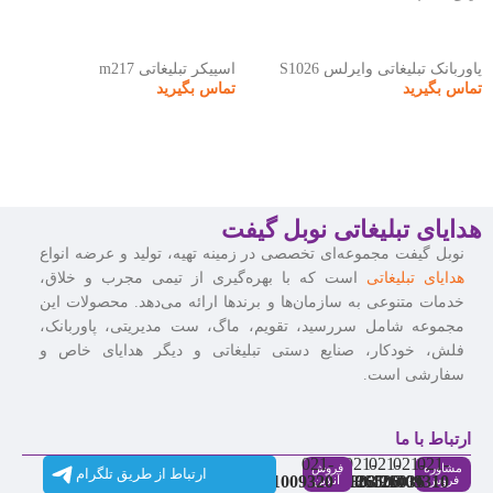
پاوربانک تبلیغاتی وایرلس S1026
اسپیکر تبلیغاتی m217
تماس بگیرید
تماس بگیرید
هدایای تبلیغاتی نوبل گیفت
نوبل گیفت مجموعه‌ای تخصصی در زمینه تهیه، تولید و عرضه انواع
هدایای تبلیغاتی
است که با بهره‌گیری از تیمی مجرب و خلاق،
خدمات متنوعی به سازمان‌ها و برندها ارائه می‌دهد. محصولات این
مجموعه شامل سررسید، تقویم، ماگ، ست مدیریتی، پاوربانک،
فلش، خودکار، صنایع دستی تبلیغاتی و دیگر هدایای خاص و
سفارشی است.
ارتباط با ما
021-
021-
021-
021-
021-
مشاوره
فروش
ارتباط از طریق تلگرام
91009320
88537803
86126506
86126036
91009310
فروش
آنلاین