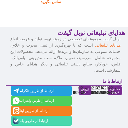
تماس بگیرید
هدایای تبلیغاتی نوبل گیفت
نوبل گیفت مجموعه‌ای تخصصی در زمینه تهیه، تولید و عرضه انواع
هدایای تبلیغاتی
است که با بهره‌گیری از تیمی مجرب و خلاق،
خدمات متنوعی به سازمان‌ها و برندها ارائه می‌دهد. محصولات این
مجموعه شامل سررسید، تقویم، ماگ، ست مدیریتی، پاوربانک،
فلش، خودکار، صنایع دستی تبلیغاتی و دیگر هدایای خاص و
سفارشی است.
ارتباط با ما
021-
021-
021-
021-
021-
مشاوره
فروش
ارتباط از طریق تلگرام
91009320
88537803
86126506
86126036
91009310
فروش
آنلاین
ارتباط از طریق واتس‌اپ
ارتباط از طریق ایتا
ارتباط از طریق بله