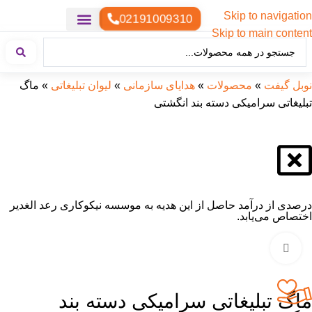
Skip to navigation
02191009310
Skip to main content
خدمات چاپ
هدایای تبلیغاتی خاص
هدایای تبلیغاتی سبک زندگی
هدایای تبلیغاتی تولیدی
هدایای تبلیغاتی دیجیتال
تقویم رومیزی
ست هدیه تبلیغاتی
هدایای نمایشگاهی تبلیغاتی
هدایای چرم تبلیغاتی
سررسید تبلیغاتی
پوشاک تبلیغاتی
هدایای تبلیغاتی خوراکی
هدایای تبلیغاتی مناسبتی
هدایای سازمانی
نوبل گیفت
»
محصولات
»
هدایای سازمانی
»
لیوان تبلیغاتی
»
ماگ
تبلیغاتی سرامیکی دسته بند انگشتی
درصدی از درآمد حاصل از این هدیه به موسسه نیکوکاری رعد الغدیر
اختصاص می‌یابد.
بزرگنمایی تصویر
ماگ تبلیغاتی سرامیکی دسته بند