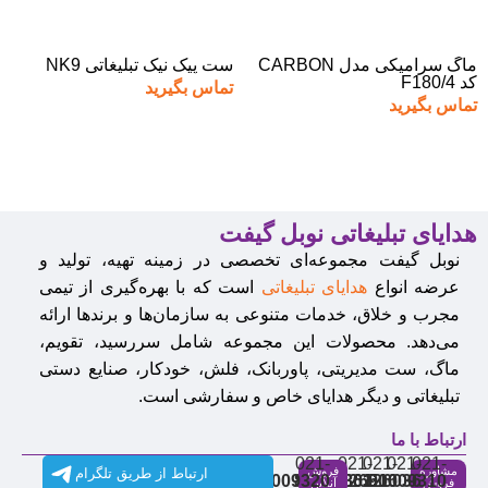
ماگ سرامیکی مدل CARBON
ست پیک نیک تبلیغاتی NK9
کد F180/4
تماس بگیرید
تماس بگیرید
هدایای تبلیغاتی نوبل گیفت
نوبل گیفت مجموعه‌ای تخصصی در زمینه تهیه، تولید و
عرضه انواع
هدایای تبلیغاتی
است که با بهره‌گیری از تیمی
مجرب و خلاق، خدمات متنوعی به سازمان‌ها و برندها ارائه
می‌دهد. محصولات این مجموعه شامل سررسید، تقویم،
ماگ، ست مدیریتی، پاوربانک، فلش، خودکار، صنایع دستی
تبلیغاتی و دیگر هدایای خاص و سفارشی است.
ارتباط با ما
021-
021-
021-
021-
021-
مشاوره
فروش
ارتباط از طریق تلگرام
91009320
88537803
86126506
86126036
91009310
فروش
آنلاین