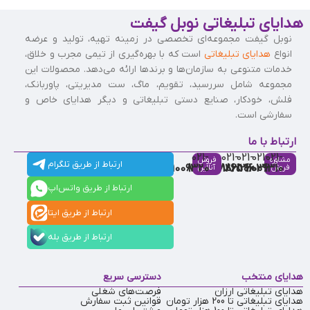
هدایای تبلیغاتی نوبل گیفت
نوبل گیفت مجموعه‌ای تخصصی در زمینه تهیه، تولید و عرضه
انواع
هدایای تبلیغاتی
است که با بهره‌گیری از تیمی مجرب و خلاق،
خدمات متنوعی به سازمان‌ها و برندها ارائه می‌دهد. محصولات این
مجموعه شامل سررسید، تقویم، ماگ، ست مدیریتی، پاوربانک،
فلش، خودکار، صنایع دستی تبلیغاتی و دیگر هدایای خاص و
سفارشی است.
ارتباط با ما
021-
021-
021-
021-
021-
مشاوره
فروش
ارتباط از طریق تلگرام
91009320
88537803
86126506
86126036
91009310
فروش
آنلاین
ارتباط از طریق واتس‌اپ
ارتباط از طریق ایتا
ارتباط از طریق بله
هدایای منتخب
دسترسی سریع
هدایای تبلیغاتی ارزان
فرصت‌های شغلی
هدایای تبلیغاتی تا 200 هزار تومان
قوانین ثبت سفارش