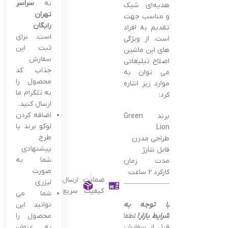
به
سراسر
هدیه‌ای شیک
تهران
و مناسب جهت
رایگان
تقدیم به افراد
است. برای
است. از ویژگی
ثبت این
های این ماشین
سفارش
اصلاح تبلیغاتی
جذاب کد
می توان به
محصول را
موارد زیر اشاره
به تلگرام ما
کرد:
ارسال کنید.
اضافه کردن
برند Green
لوگو برند یا
Lion
طرح
طراحی مدرن
پیشنهادی
قابل شارژ
شما به
مدت زمان
صورت
کارکرد 2 ساعت
ضمانت
ارسال
لیزری
———————————————–
کیفیت
سریع
شما می
با توجه به
توانید این
شرایط بازار!
لطفا
محصول را
قبل از سفارش
به عنوان