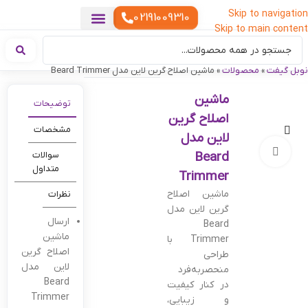
Skip to navigation
02191009310
Skip to main content
خدمات چاپ
هدایای تبلیغاتی خاص
هدایای تبلیغاتی خوراکی
تقویم رومیزی
هدایای تبلیغاتی تولیدی
هدایای سازمانی
هدایای تبلیغاتی مناسبتی
ست هدیه تبلیغاتی
هدایای نمایشگاهی تبلیغاتی
هدایای چرم تبلیغاتی
سررسید تبلیغاتی
پوشاک تبلیغاتی
هدایای تبلیغاتی دیجیتال
هدایای تبلیغاتی سبک زندگی
نوبل گیفت
»
محصولات
»
ماشین اصلاح گرین لاین مدل Beard Trimmer
ماشین
توضیحات
اصلاح گرین
مشخصات
لاین مدل
بزرگنمایی تصویر
Beard
سوالات
متداول
Trimmer
ماشین اصلاح
نظرات
گرین لاین مدل
ارسال
Beard
ماشین
Trimmer با
اصلاح گرین
طراحی
لاین مدل
منحصربه‌فرد
Beard
در کنار کیفیت
Trimmer
و زیبایی،