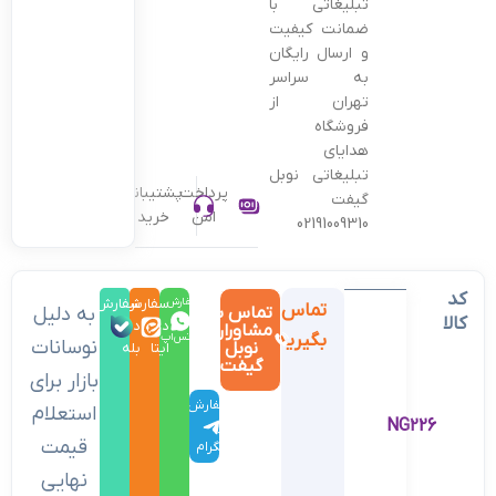
تبلیغاتی با
ضمانت کیفیت
و ارسال رایگان
به سراسر
تهران از
فروشگاه
هدایای
تبلیغاتی نوبل
پرداخت
پشتیبانی
گیفت
امن
خرید
02191009310
کد
سفارش
سفارش
سفارش
تماس
تماس با
به دلیل
کالا
در
در
در
مشاوران
بگیرید
واتس‌اپ
نوسانات
نوبل
ایتا
بله
گیفت
بازار برای
سفارش
استعلام
NG226
در
قیمت
تلگرام
نهایی