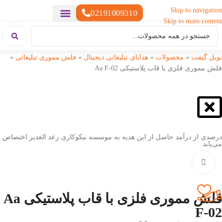
Skip to navigation
02191009310
Skip to main content
خدمات چاپ
هدایای تبلیغاتی خاص
هدایای تبلیغاتی سبک زندگی
هدایای تبلیغاتی تولیدی
هدایای تبلیغاتی دیجیتال
تقویم رومیزی
ست هدیه تبلیغاتی
هدایای نمایشگاهی تبلیغاتی
هدایای چرم تبلیغاتی
سررسید تبلیغاتی
پوشاک تبلیغاتی
هدایای تبلیغاتی خوراکی
هدایای تبلیغاتی مناسبتی
هدایای سازمانی
نوبل گیفت
»
محصولات
»
هدایای تبلیغاتی دیجیتال
»
فلش مموری تبلیغاتی
»
فلش مموری فلزی با قاب پلاستیکی Aa F-02
درصدی از درآمد حاصل از این هدیه به موسسه نیکوکاری رعد الغدیر اختصاص
می‌یابد.
بزرگنمایی تصویر
فلش مموری فلزی با قاب پلاستیکی Aa
F-02