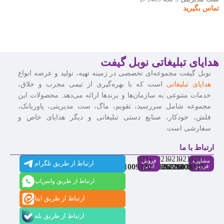
تماس بگیرید
هدایای تبلیغاتی نوبل گیفت
نوبل گیفت مجموعه‌ای تخصصی در زمینه تهیه، تولید و عرضه انواع
هدایای تبلیغاتی
است که با بهره‌گیری از تیمی مجرب و خلاق،
خدمات متنوعی به سازمان‌ها و برندها ارائه می‌دهد. محصولات این
مجموعه شامل سررسید، تقویم، ماگ، ست مدیریتی، پاوربانک،
فلش، خودکار، صنایع دستی تبلیغاتی و دیگر هدایای خاص و
سفارشی است.
ارتباط با ما
021-
021-
021-
021-
021-
مشاوره
فروش
ارتباط از طریق تلگرام
91009320
88537803
86126506
86126036
91009310
فروش
آنلاین
ارتباط از طریق واتس‌اپ
ارتباط از طریق ایتا
ارتباط از طریق بله