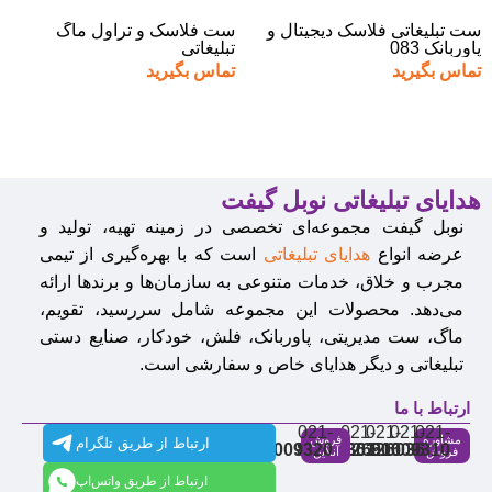
ست تبلیغاتی فلاسک دیجیتال و
ست فلاسک و تراول ماگ
پاوربانک 083
تبلیغاتی
تماس بگیرید
تماس بگیرید
هدایای تبلیغاتی نوبل گیفت
نوبل گیفت مجموعه‌ای تخصصی در زمینه تهیه، تولید و
عرضه انواع
هدایای تبلیغاتی
است که با بهره‌گیری از تیمی
مجرب و خلاق، خدمات متنوعی به سازمان‌ها و برندها ارائه
می‌دهد. محصولات این مجموعه شامل سررسید، تقویم،
ماگ، ست مدیریتی، پاوربانک، فلش، خودکار، صنایع دستی
تبلیغاتی و دیگر هدایای خاص و سفارشی است.
ارتباط با ما
021-
021-
021-
021-
021-
مشاوره
فروش
ارتباط از طریق تلگرام
91009320
88537803
86126506
86126036
91009310
فروش
آنلاین
ارتباط از طریق واتس‌اپ