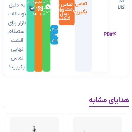
کد
سفارش
سفارش
سفارش
تماس
تماس با
به دلیل
کالا
در
در
در
مشاوران
بگیرید
واتس‌اپ
نوسانات
نوبل
ایتا
بله
گیفت
بازار برای
سفارش
استعلام
PB124
در
قیمت
تلگرام
نهایی
تماس
بگیرید!
هدایای مشابه