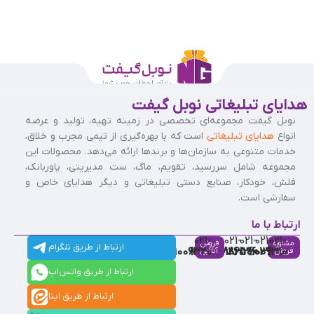
هدایای تبلیغاتی نوبل گیفت
نوبل گیفت مجموعه‌ای تخصصی در زمینه تهیه، تولید و عرضه
انواع
هدایای تبلیغاتی
است که با بهره‌گیری از تیمی مجرب و خلاق،
خدمات متنوعی به سازمان‌ها و برندها ارائه می‌دهد. محصولات این
مجموعه شامل سررسید، تقویم، ماگ، ست مدیریتی، پاوربانک،
فلش، خودکار، صنایع دستی تبلیغاتی و دیگر هدایای خاص و
سفارشی است.
ارتباط با ما
021-
021-
021-
021-
021-
مشاوره
فروش
ارتباط از طریق تلگرام
91009320
88537803
86126506
86126036
91009310
فروش
آنلاین
ارتباط از طریق واتس‌اپ
ارتباط از طریق ایتا