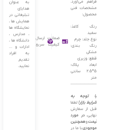
فراهم می‌آورد.
به عنوان
مشخصات فنی
هدایای
محصول:
تبلیغاتی در
همایش ها ،
رنگ کاغذ:
نمایشگاه ها
سفید
، مدارس ،
ضمانت
ارسال
نوع جلد: چرم
دانشگاه ها ،
کیفیت
سریع
رنگ بندی:
ادارات و …
مشکی
به افراد
قطع: وزیری
تقدیم
ابعاد پلاک:
نمایید.
5*2.5 سانتی
متر
———————————————–
با توجه به
شرایط بازار!
لطفا
قبل از سفارش
نهایی،
در مورد
قیمت
و
همچنین
موجودی
با ما در