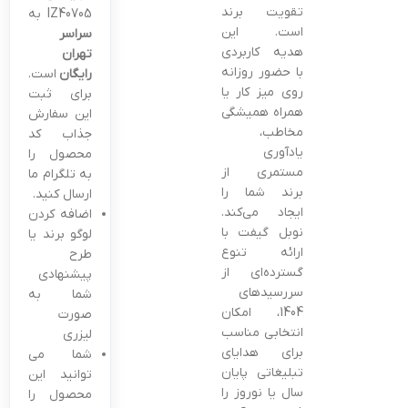
تقویت برند
IZ40705 به
است. این
سراسر
هدیه کاربردی
تهران
با حضور روزانه
رایگان
است.
روی میز کار یا
برای ثبت
همراه همیشگی
این سفارش
مخاطب،
جذاب کد
یادآوری
محصول را
مستمری از
به تلگرام ما
برند شما را
ارسال کنید.
ایجاد می‌کند.
اضافه کردن
نوبل گیفت با
لوگو برند یا
ارائه تنوع
طرح
گسترده‌ای از
پیشنهادی
سررسیدهای
شما به
1404، امکان
صورت
انتخابی مناسب
لیزری
برای هدایای
شما می
تبلیغاتی پایان
توانید این
سال یا نوروز را
محصول را