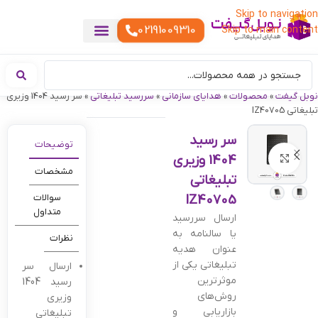
Skip to navigation
02191009310
Skip to main content
خدمات چاپ
هدایای تبلیغاتی خاص
هدایای تبلیغاتی خوراکی
تقویم رومیزی
هدایای تبلیغاتی تولیدی
هدایای سازمانی
هدایای تبلیغاتی مناسبتی
ست هدیه تبلیغاتی
هدایای نمایشگاهی تبلیغاتی
هدایای چرم تبلیغاتی
سررسید تبلیغاتی
پوشاک تبلیغاتی
هدایای تبلیغاتی دیجیتال
هدایای تبلیغاتی سبک زندگی
نوبل گیفت
»
محصولات
»
هدایای سازمانی
»
سررسید تبلیغاتی
»
سر رسید 1404 وزیری
تبلیغاتی IZ40705
سر رسید
توضیحات
1404 وزیری
بزرگنمایی تصویر
مشخصات
تبلیغاتی
IZ40705
سوالات
متداول
ارسال سررسید
یا سالنامه به
نظرات
عنوان هدیه
تبلیغاتی یکی از
ارسال سر
موثرترین
رسید 1404
روش‌های
وزیری
بازاریابی و
تبلیغاتی