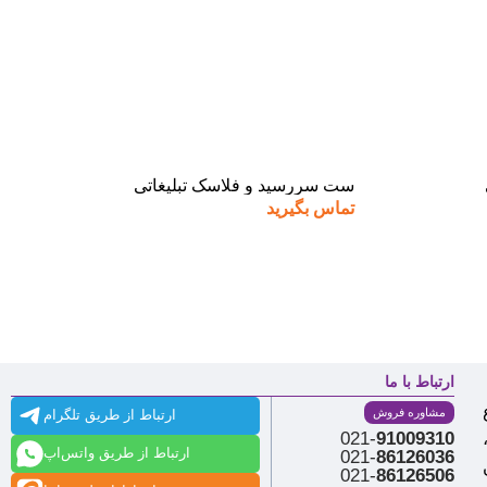
ست سررسید و فلاسک تبلیغاتی
تماس بگیرید
ارتباط با ما
مشاوره فروش
ارتباط از طریق تلگرام
021-
91009310
ارتباط از طریق واتس‌اپ
021-
86126036
021-
86126506