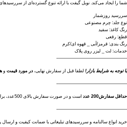
شما را ایجاد می‌کند. نوبل گیفت با ارائه تنوع گسترده‌ای از سررسیدهای 1404، امکان انتخابی مناسب برای هدایای تبلیغاتی پایان سال یا نوروز را فراهم می‌آورد. مشخصات فنی محصو
سررسید روزشمار
نوع جلد: چرم مصنوعی
رنگ کاغذ: سفید
قطع: رقعی
رنگ بندی: قرمز/آبی _ قهوه ای/کرم
خدمات: لت _ لیزر روی پلاک
———————————————–
با توجه به شرایط بازار!
لطفا قبل از سفارش نهایی،
در مورد قیمت
و
ه
———————————————–
حداقل سفارش200 عدد
است و در صورت سفارش بالای 500عدد، برای استعلام قیمت نهایی تماس بگیرید.
———————————————–
خرید انواع سالنامه و سررسیدهای تبلیغاتی با ضمانت کیفیت و ارسال رایگان ب