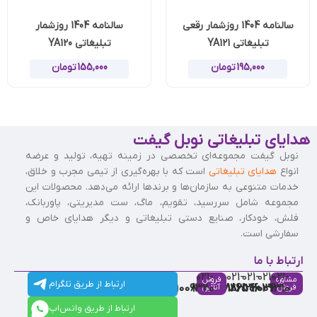
سالنامه 1404 روزشمار رقعی
سالنامه 1404 روزشمار
تبلیغاتی YA121
تبلیغاتی YA120
195,000
تومان
155,000
تومان
هدایای تبلیغاتی نوبل گیفت
نوبل گیفت مجموعه‌ای تخصصی در زمینه تهیه، تولید و عرضه
انواع
هدایای تبلیغاتی
است که با بهره‌گیری از تیمی مجرب و خلاق،
خدمات متنوعی به سازمان‌ها و برندها ارائه می‌دهد. محصولات این
مجموعه شامل سررسید، تقویم، ماگ، ست مدیریتی، پاوربانک،
فلش، خودکار، صنایع دستی تبلیغاتی و دیگر هدایای خاص و
سفارشی است.
ارتباط با ما
021-
021-
021-
021-
021-
مشاوره
فروش
ارتباط از طریق تلگرام
91009320
88537803
86126506
86126036
91009310
فروش
آنلاین
ارتباط از طریق واتس‌اپ