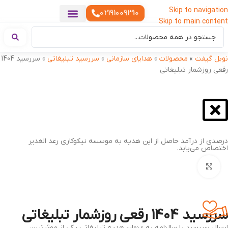
Skip to navigation
02191009310
Skip to main content
خدمات چاپ
هدایای تبلیغاتی خاص
هدایای تبلیغاتی خوراکی
تقویم رومیزی
هدایای تبلیغاتی تولیدی
هدایای سازمانی
هدایای تبلیغاتی مناسبتی
ست هدیه تبلیغاتی
هدایای نمایشگاهی تبلیغاتی
هدایای چرم تبلیغاتی
سررسید تبلیغاتی
پوشاک تبلیغاتی
هدایای تبلیغاتی دیجیتال
هدایای تبلیغاتی سبک زندگی
نوبل گیفت
»
محصولات
»
هدایای سازمانی
»
سررسید تبلیغاتی
»
سررسید 1404
رقعی روزشمار تبلیغاتی
درصدی از درآمد حاصل از این هدیه به موسسه نیکوکاری رعد الغدیر
اختصاص می‌یابد.
بزرگنمایی تصویر
سررسید 1404 رقعی روزشمار تبلیغاتی
ارسال سررسید یا سالنامه به عنوان هدیه تبلیغاتی یکی از موثرترین