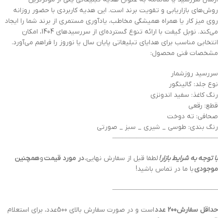
روش‌های بازاریابی و تقویت برند است. این هدیه کاربردی با حضور روزانه
روی میز کار یا همراه همیشگی مخاطب، یادآوری مستمری از برند شما را ایجاد
می‌کند. نوبل گیفت با ارائه تنوع گسترده‌ای از سررسیدهای 1404، امکان
انتخابی مناسب برای هدایای تبلیغاتی پایان سال یا نوروز را فراهم می‌آورد.
مشخصات فنی محصول:
سررسید روزشمار
نوع جلد: گالینگور
رنگ کاغذ: سفید اندونزی
قطع: رقعی
صحافی: ته دوخت
رنگ بندی: طوسی _ شیری _ سبز _ صورتی
———————————————–
با توجه به شرایط بازار!
لطفا قبل از سفارش نهایی،
در مورد قیمت
و
همچنین
موجودی
با ما در تماس باشید!
———————————————–
حداقل سفارش200 عدد
است و در صورت سفارش بالای 500عدد، برای استعلام