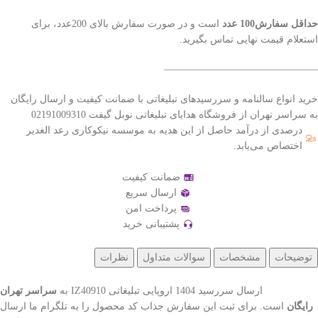
حداقل سفارش100 عدد
است و در صورت سفارش بالای 200عدد، برای
استعلام قیمت نهایی تماس بگیرید.
———————————————–
خرید انواع سالنامه و سررسیدهای تبلیغاتی با ضمانت کیفیت و ارسال رایگان
به سراسر تهران از فروشگاه هدایای تبلیغاتی نوبل گیفت 02191009310
درصدی از درآمد حاصل از این هدیه به موسسه نیکوکاری رعد الغدیر
اختصاص می‌یابد.
ضمانت کیفیت
ارسال سریع
پرداخت امن
پشتیبانی خرید
توضیحات
مشخصات
سوالات متداول
نظرات
ارسال سررسید 1404 اروپایی تبلیغاتی IZ40910 به
سراسر تهران
رایگان
است. برای ثبت این سفارش جذاب کد محصول را به تلگرام ما ارسال