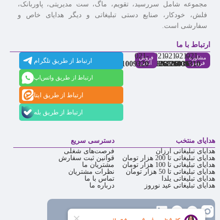
مجموعه شامل سررسید، تقویم، ماگ، ست مدیریتی، پاوربانک،
فلش، خودکار، صنایع دستی تبلیغاتی و دیگر هدایای خاص و
سفارشی است.
ارتباط با ما
021-
021-
021-
021-
021-
مشاوره
فروش
ارتباط از طریق تلگرام
91009320
88537803
86126506
86126036
91009310
فروش
آنلاین
ارتباط از طریق واتس‌اپ
ارتباط از طریق ایتا
ارتباط از طریق بله
هدایای منتخب
دسترسی سریع
هدایای تبلیغاتی ارزان
فرصت‌های شغلی
هدایای تبلیغاتی تا 200 هزار تومان
قوانین ثبت سفارش
هدایای تبلیغاتی تا 100 هزار تومان
مشتریان ما
هدایای تبلیغاتی تا 50 هزار تومان
نظرات مشتریان
هدایای تبلیغاتی یلدا
تماس با ما
هدایای تبلیغاتی عید نوروز
درباره ما