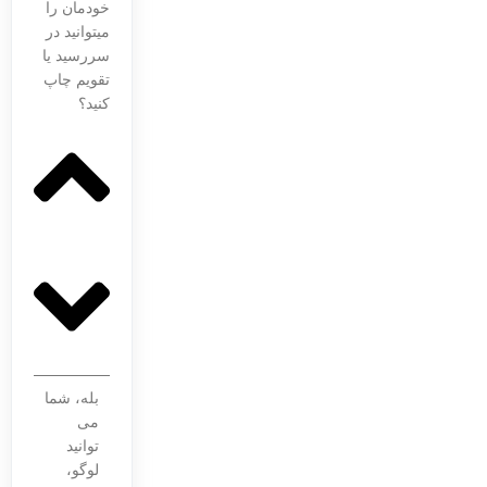
خودمان را
میتوانید در
سررسید یا
تقویم چاپ
کنید؟
بله، شما
می
توانید
لوگو،