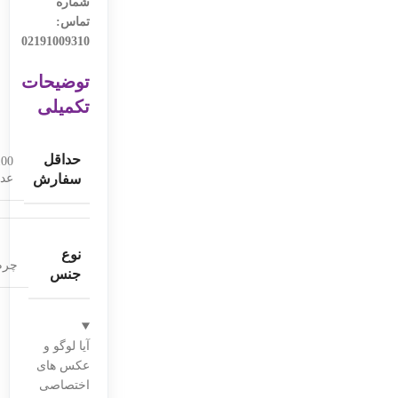
شماره
تماس:
02191009310
توضیحات
تکمیلی
حداقل
100
سفارش
عدد
نوع
چرم
جنس
آیا لوگو و
عکس های
اختصاصی