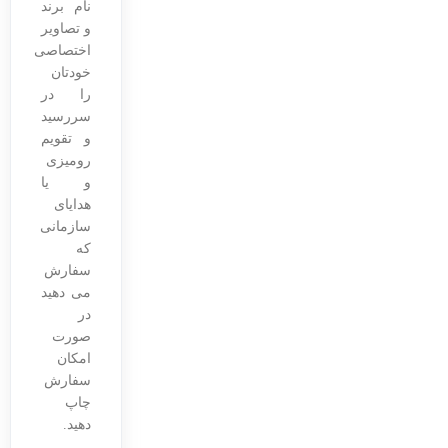
نام برند
و تصاویر
اختصاصی
خودتان
را در
سررسید
و تقویم
رومیزی
و یا
هدایای
سازمانی
که
سفارش
می دهید
در
صورت
امکان
سفارش
چاپ
دهید.