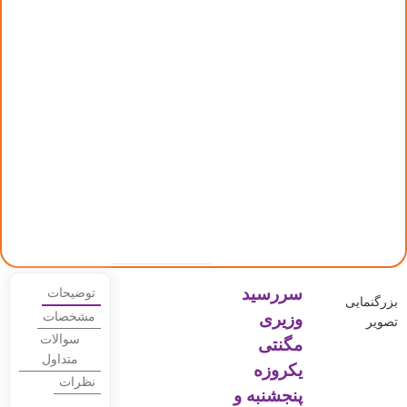
سررسید
توضیحات
بزرگنمایی
وزیری
مشخصات
تصویر
سوالات
مگنتی
متداول
یکروزه
نظرات
پنجشنبه و