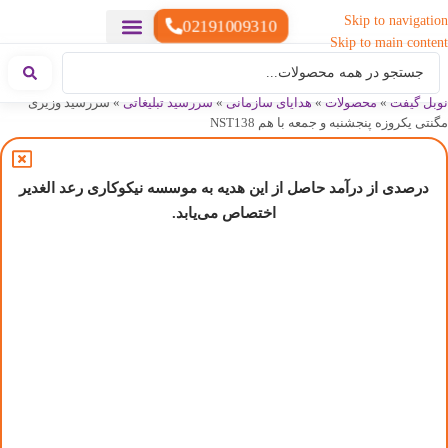
Skip to navigation
02191009310
Skip to main content
خدمات چاپ
هدایای تبلیغاتی خاص
هدایای تبلیغاتی سبک زندگی
هدایای تبلیغاتی تولیدی
هدایای تبلیغاتی دیجیتال
تقویم رومیزی
ست هدیه تبلیغاتی
هدایای نمایشگاهی تبلیغاتی
هدایای چرم تبلیغاتی
سررسید تبلیغاتی
پوشاک تبلیغاتی
هدایای تبلیغاتی خوراکی
هدایای تبلیغاتی مناسبتی
هدایای سازمانی
نوبل گیفت
»
محصولات
»
هدایای سازمانی
»
سررسید تبلیغاتی
»
سررسید وزیری
مگنتی یکروزه پنجشنبه و جمعه با هم NST138
درصدی از درآمد حاصل از این هدیه به موسسه نیکوکاری رعد الغدیر
اختصاص می‌یابد.