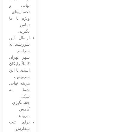
نهایی و
تخفیف‌های
ویژه با ما
تماس
بگیرید.
ارسال این
سررسید به
سراسر
شهر تهران
کاملاً رایگان
است. با این
سرویس،
هزینه نهایی
شما به
شکل
چشمگیری
کاهش
می‌یابد.
برای ثبت
سفارش،