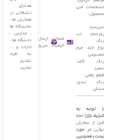
فراهم می‌آورد.
هدایای
مشخصات فنی
تبلیغاتی در
محصول:
همایش ها ،
نمایشگاه ها
سررسید
، مدارس ،
روزشمار لب
ضمانت
ارسال
دانشگاه ها ،
رنگ
کیفیت
سریع
ادارات و …
نوع جلد: چرم
به افراد
مصنوعی
تقدیم
رنگ کاغذ:
نمایید.
سفید
قطع: رقعی
رنگ بندی:
مشکی
———————————————–
با توجه به
شرایط بازار!
لطفا
قبل از سفارش
نهایی،
در مورد
قیمت
و
همچنین