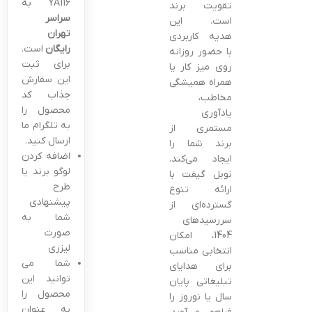
YA116 به
تقویت برند
سراسر
است. این
تهران
هدیه کاربردی
رایگان
است.
با حضور روزانه
برای ثبت
روی میز کار یا
این سفارش
همراه همیشگی
جذاب کد
مخاطب،
محصول را
یادآوری
به تلگرام ما
مستمری از
ارسال کنید.
برند شما را
اضافه کردن
ایجاد می‌کند.
لوگو برند یا
نوبل گیفت با
طرح
ارائه تنوع
پیشنهادی
گسترده‌ای از
شما به
سررسیدهای
صورت
1404، امکان
لیزری
انتخابی مناسب
شما می
برای هدایای
توانید این
تبلیغاتی پایان
محصول را
سال یا نوروز را
به عنوان