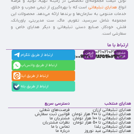
نوبل گیفت مجموعه‌ای تخصصی در زمینه تهیه، تولید و عرضه
انواع
هدایای تبلیغاتی
است که با بهره‌گیری از تیمی مجرب و خلاق،
خدمات متنوعی به سازمان‌ها و برندها ارائه می‌دهد. محصولات این
مجموعه شامل سررسید، تقویم، ماگ، ست مدیریتی، پاوربانک،
فلش، خودکار، صنایع دستی تبلیغاتی و دیگر هدایای خاص و
سفارشی است.
ارتباط با ما
021-
021-
021-
021-
021-
مشاوره
فروش
ارتباط از طریق تلگرام
91009320
88537803
86126506
86126036
91009310
فروش
آنلاین
ارتباط از طریق واتس‌اپ
ارتباط از طریق ایتا
ارتباط از طریق بله
هدایای منتخب
دسترسی سریع
هدایای تبلیغاتی ارزان
فرصت‌های شغلی
هدایای تبلیغاتی تا 200 هزار تومان
قوانین ثبت سفارش
هدایای تبلیغاتی تا 100 هزار تومان
مشتریان ما
هدایای تبلیغاتی تا 50 هزار تومان
نظرات مشتریان
هدایای تبلیغاتی یلدا
تماس با ما
هدایای تبلیغاتی عید نوروز
درباره ما