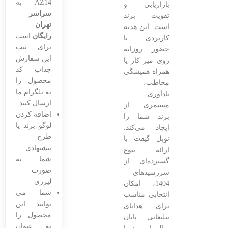
AZ14 به
بازاریابی و
سراسر
تقویت برند
تهران
است. این هدیه
رایگان
است.
کاربردی با
برای ثبت
حضور روزانه
این سفارش
روی میز کار یا
جذاب کد
همراه همیشگی
محصول را
مخاطب،
به تلگرام ما
یادآوری
ارسال کنید.
مستمری از
اضافه کردن
برند شما را
لوگو برند یا
ایجاد می‌کند.
طرح
نوبل گیفت با
پیشنهادی
ارائه تنوع
شما به
گسترده‌ای از
صورت
سررسیدهای
لیزری
1404، امکان
شما می
انتخابی مناسب
توانید این
برای هدایای
محصول را
تبلیغاتی پایان
به عنوان