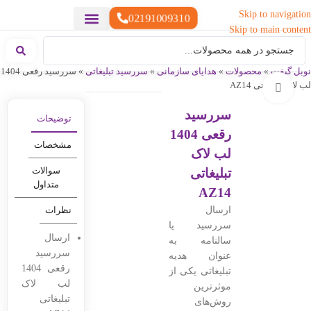
Skip to navigation
02191009310
Skip to main content
خدمات چاپ
هدایای تبلیغاتی خاص
هدایای تبلیغاتی سبک زندگی
هدایای تبلیغاتی تولیدی
هدایای تبلیغاتی دیجیتال
تقویم رومیزی
ست هدیه تبلیغاتی
هدایای نمایشگاهی تبلیغاتی
هدایای چرم تبلیغاتی
سررسید تبلیغاتی
پوشاک تبلیغاتی
هدایای تبلیغاتی خوراکی
هدایای تبلیغاتی مناسبتی
هدایای سازمانی
نوبل گیفت
»
محصولات
»
هدایای سازمانی
»
سررسید تبلیغاتی
»
سررسید رقعی 1404
لب لاک تبلیغاتی AZ14
بزرگنمایی تصویر
سررسید
توضیحات
رقعی 1404
مشخصات
لب لاک
سوالات
تبلیغاتی
متداول
AZ14
ارسال
نظرات
سررسید یا
ارسال
سالنامه به
سررسید
عنوان هدیه
رقعی 1404
تبلیغاتی یکی از
لب لاک
موثرترین
تبلیغاتی
روش‌های