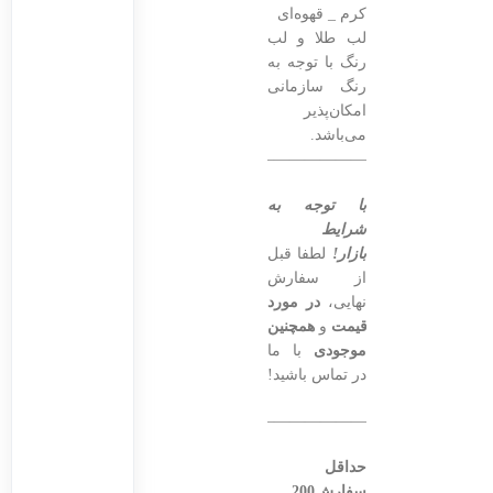
کرم _ قهوه‌ای
لب طلا و لب
رنگ با توجه به
رنگ سازمانی
امکان‌پذیر
می‌باشد.
———————————————–
با توجه به
شرایط
بازار!
لطفا قبل
از سفارش
نهایی،
در مورد
قیمت
و
همچنین
موجودی
با ما
در تماس باشید!
———————————————–
حداقل
سفارش200