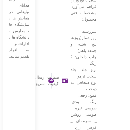
سال یا نوروز را
هدایای
فراهم می‌آورد.
تبلیغاتی در
مشخصات فنی
همایش ها ،
محصول:
نمایشگاه ها
، مدارس ،
سررسید
دانشگاه ها ،
روزشمار(روزشمار
ادارات و …
پنج شنبه و
به افراد
جمعه باهم)
تقدیم نمایید.
چاپ داخلی: 2
رنگ
نوع جلد: جلد
سخت ترمو
ضمانت
ارسال
نوع صحافی: ته
کیفیت
سریع
دوخت
قطع: رقعی
رنگ بندی:
طوسی تیره _
ظوسی روشن
_ سرمه‌ای _
قرمز _ زرد _