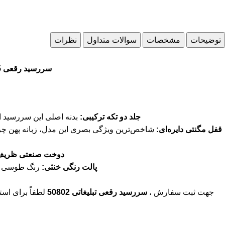
توضیحات
مشخصات
سوالات متداول
نظرات
سررسید رقعی 1405تبلیغاتی 50802 گزینه منحصربه‌فرد برای تقدیر از پرسنل و مشتریانی است که سبک زندگی پرمشغله‌ای دارند و به زمان اهمیت می‌دهند.
جلد دو تکه ترکیبی:
بدنه اصلی این سررسید 
قفل مگنتی دایره‌ای:
شاخص‌ترین ویژگی بصری این مدل، زبانه پهن چرم
دوخت صنعتی ظریف
پالت رنگی خنثی:
رنگ طوسی این
جهت ثبت سفارش ،
سررسید رقعی تبلیغاتی 50802
لطفاً برای اس