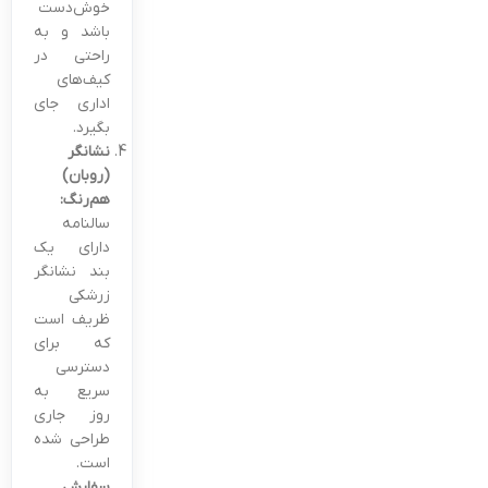
خوش‌دست
باشد و به
راحتی در
کیف‌های
اداری جای
بگیرد.
نشانگر
(روبان)
هم‌رنگ:
سالنامه
دارای یک
بند نشانگر
زرشکی
ظریف است
که برای
دسترسی
سریع به
روز جاری
طراحی شده
است.
سفارش