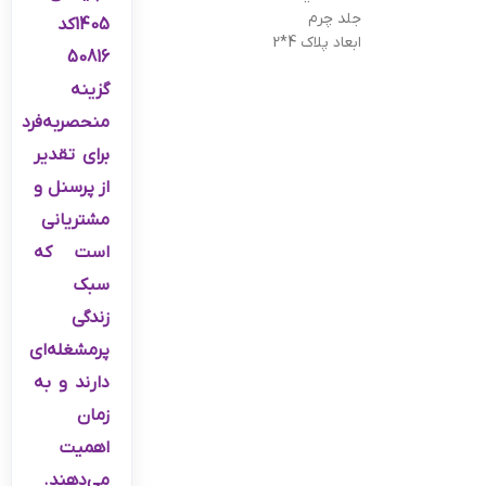
جلد چرم
1405کد
ابعاد پلاک 4*2
50816
گزینه
منحصربه‌فرد
برای تقدیر
از پرسنل و
مشتریانی
است که
سبک
زندگی
پرمشغله‌ای
دارند و به
زمان
اهمیت
می‌دهند.