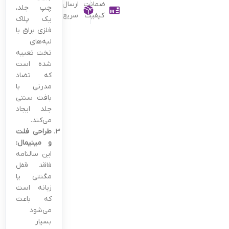
ضمانت
ارسال
چپ جلد،
کیفیت
سریع
یک پلاک
فلزی براق با
لبه‌های
تخت تعبیه
شده است
که تضاد
مدرنی با
بافت سنتی
جلد ایجاد
می‌کند.
طراحی فلت
و مینیمال:
این سالنامه
فاقد قفل
مگنتی یا
زبانه است
که باعث
می‌شود
بسیار