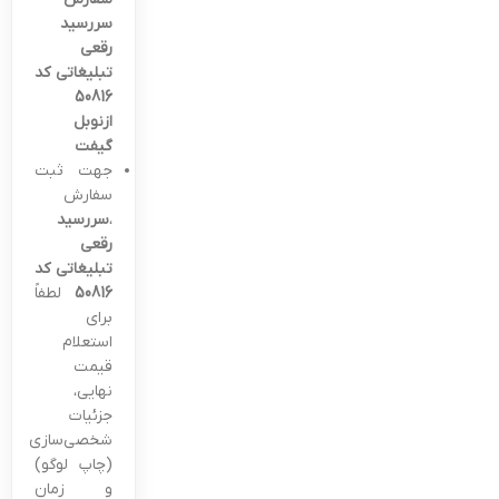
سررسید
رقعی
تبلیغاتی کد
50816
ازنوبل
گیفت
جهت ثبت
سفارش
،
سررسید
رقعی
تبلیغاتی کد
50816
لطفاً
برای
استعلام
قیمت
نهایی،
جزئیات
شخصی‌سازی
(چاپ لوگو)
و زمان