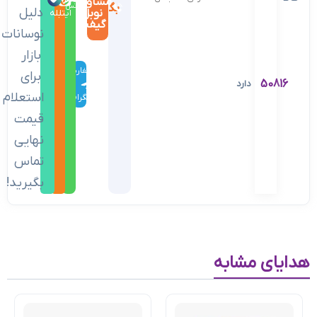
مشاوران
بگیرید
واتس‌اپ
دلیل
نوبل
ایتا
بله
گیفت
نوسانات
بازار
سفارش
برای
50816
دارد
در
استعلام
تلگرام
قیمت
نهایی
تماس
بگیرید!
هدایای مشابه