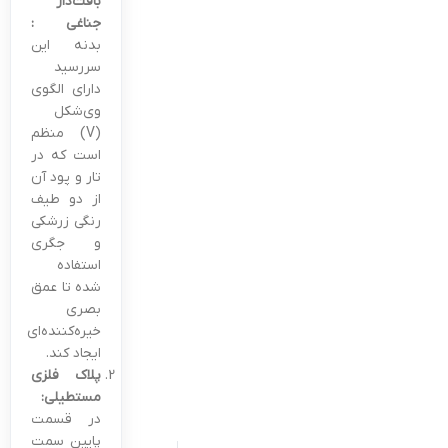
بافت‌دار
جناغی :
بدنه این
سررسید
دارای الگوی
وی‌شکل
(V) منظم
است که در
تار و پود آن
از دو طیف
رنگی زرشکی
و جگری
استفاده
شده تا عمق
بصری
خیره‌کننده‌ای
ایجاد کند.
پلاک فلزی
مستطیلی:
در قسمت
پایین سمت