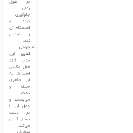
در طول
زمان
جلوگیری
کرده و
استحکام آن
را تضمین
کند.
طراحی
کتابی :
این
مدل فاقد
قفل مگنتی
است که به
آن ظاهری
شیک و
تخت
می‌بخشد و
حمل آن را
در دست
بسیار آسان
می‌کند.
سفارش