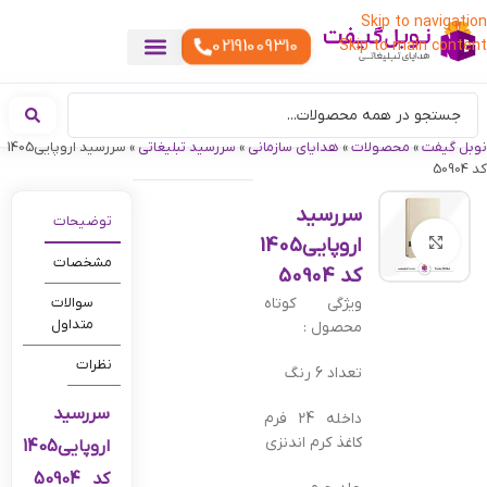
Skip to navigation
02191009310
Skip to main content
خدمات چاپ
هدایای تبلیغاتی خاص
هدایای تبلیغاتی خوراکی
تقویم رومیزی
هدایای تبلیغاتی تولیدی
هدایای سازمانی
هدایای تبلیغاتی مناسبتی
ست هدیه تبلیغاتی
هدایای نمایشگاهی تبلیغاتی
هدایای چرم تبلیغاتی
سررسید تبلیغاتی
پوشاک تبلیغاتی
هدایای تبلیغاتی دیجیتال
هدایای تبلیغاتی سبک زندگی
نوبل گیفت
»
محصولات
»
هدایای سازمانی
»
سررسید تبلیغاتی
»
سررسید اروپایی1405
کد 50904
سررسید
توضیحات
اروپایی1405
بزرگنمایی تصویر
مشخصات
کد 50904
ویژگی کوتاه
سوالات
متداول
محصول :
نظرات
تعداد 6 رنگ
سررسید
داخله 24 فرم
کاغذ کرم اندنزی
اروپایی1405
کد 50904