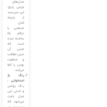
مدل‌های
چرمی رایج،
این سررسید
از پارچه
کتان
صنعتی با
تراکم بالا
ساخته شده
است که
لمس آن
حس لطافت
و متفاوت
بودن را القا
می‌کند.
رنگ بژ
استخوانی :
رنگ روشن
و خنثی این
مدل باعث
می‌شود که
سررسید در