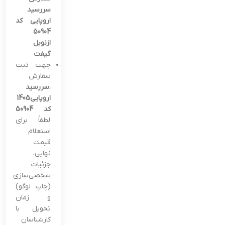
سررسید
اروپایی کد
50904
ازنوبل
گیفت
جهت ثبت
سفارش
،
سررسید
اروپایی1405
کد 50904
لطفاً برای
استعلام
قیمت
نهایی،
جزئیات
شخصی‌سازی
(چاپ لوگو)
و زمان
تحویل با
کارشناسان