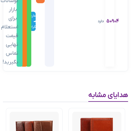
نوسانات
بازار
سفارش
برای
50904
دارد
در
استعلام
تلگرام
قیمت
نهایی
تماس
بگیرید!
هدایای مشابه