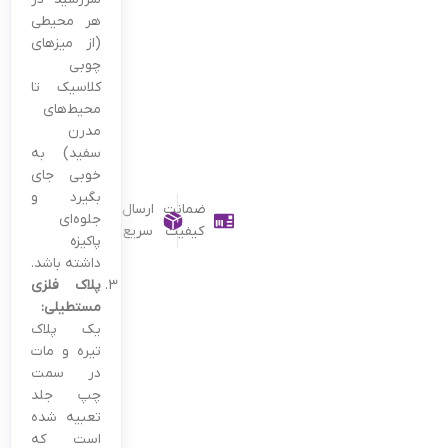
هر محیطی
(از میزهای
چوبی
کلاسیک تا
محیط‌های
مدرن
سفید) به
خوبی جای
بگیرد و
ضمانت
ارسال
جلوه‌ای
کیفیت
سریع
پاکیزه
داشته باشد.
پلاک فلزی
مستطیلی:
یک پلاک
تیره و مات
در سمت
چپ جلد
تعبیه شده
است که