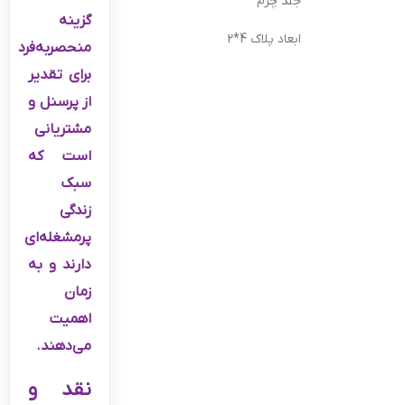
جلد چرم
گزینه
ابعاد پلاک 4*2
منحصربه‌فرد
برای تقدیر
از پرسنل و
مشتریانی
است که
سبک
زندگی
پرمشغله‌ای
دارند و به
زمان
اهمیت
می‌دهند.
نقد و