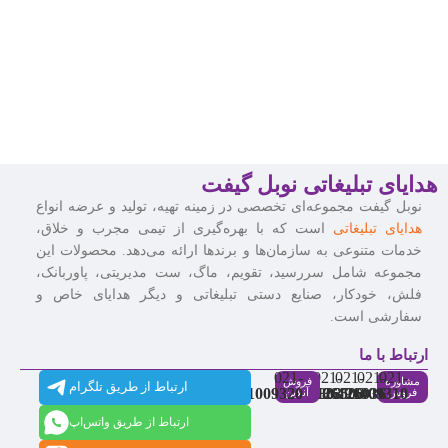
هدایای تبلیغاتی نوبل گیفت
نوبل گیفت مجموعه‌ای تخصصی در زمینه تهیه، تولید و عرضه انواع
هدایای تبلیغاتی
است که با بهره‌گیری از تیمی مجرب و خلاق،
خدمات متنوعی به سازمان‌ها و برندها ارائه می‌دهد. محصولات این
مجموعه شامل سررسید، تقویم، ماگ، ست مدیریتی، پاوربانک،
فلش، خودکار، صنایع دستی تبلیغاتی و دیگر هدایای خاص و
سفارشی است.
ارتباط با ما
021-
021-
021-
021-
021-
مشاوره
فروش
ارتباط از طریق تلگرام
91009320
88537803
86126506
86126036
91009310
فروش
آنلاین
ارتباط از طریق واتس‌اپ