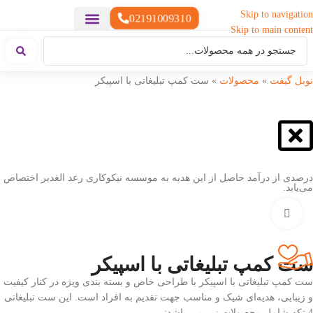
Skip to navigation
02191009310
Skip to main content
خدمات چاپ
هدایای تبلیغاتی خاص
هدایای تبلیغاتی سبک زندگی
هدایای تبلیغاتی تولیدی
هدایای تبلیغاتی دیجیتال
تقویم رومیزی
ست هدیه تبلیغاتی
هدایای نمایشگاهی تبلیغاتی
هدایای چرم تبلیغاتی
سررسید تبلیغاتی
پوشاک تبلیغاتی
هدایای تبلیغاتی خوراکی
هدایای تبلیغاتی مناسبتی
هدایای سازمانی
نوبل گیفت
»
محصولات
»
ست کمپ تبلیغاتی با اسپیکر
درصدی از درآمد حاصل از این هدیه به موسسه نیکوکاری رعد الغدیر اختصاص
می‌یابد.
بزرگنمایی تصویر
ست کمپ تبلیغاتی با اسپیکر
ست کمپ تبلیغاتی با اسپیکر با طراحی خاص و بسته بندی ویژه در کنار کیفیت
و زیبایی، هدیه‌ای شیک و مناسب جهت تقدیم به افراد است. این ست تبلیغاتی
4 تکه شامل محصولات زیر می باشد: