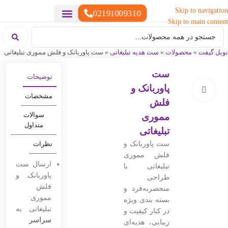
Skip to navigation
02191009310
Skip to main content
خدمات چاپ
هدایای تبلیغاتی خاص
هدایای تبلیغاتی سبک زندگی
هدایای تبلیغاتی تولیدی
هدایای تبلیغاتی دیجیتال
تقویم رومیزی
ست هدیه تبلیغاتی
هدایای نمایشگاهی تبلیغاتی
هدایای چرم تبلیغاتی
سررسید تبلیغاتی
پوشاک تبلیغاتی
هدایای تبلیغاتی خوراکی
هدایای تبلیغاتی مناسبتی
هدایای سازمانی
نوبل گیفت
»
محصولات
»
ست هدیه تبلیغاتی
»
ست پاوربانک و فلش مموری تبلیغاتی
ست
توضیحات
پاوربانک و
بزرگنمایی تصویر
مشخصات
فلش
سوالات
مموری
متداول
تبلیغاتی
ست پاوربانک و
نظرات
فلش مموری
ارسال ست
تبلیغاتی با
پاوربانک و
طراحی
فلش
منحصربه‌فرد و
مموری
بسته بندی ویژه
تبلیغاتی به
در کنار کیفیت و
سراسر
زیبایی، هدیه‌ای