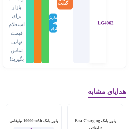
گیفت
بازار
برای
سفارش
LG4062
در
استعلام
تلگرام
قیمت
نهایی
تماس
بگیرید!
هدایای مشابه
پاور بانک Fast Charging
پاور بانک 10000mAh تبلیغاتی
تبلیغاتی