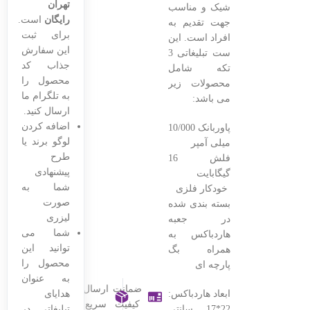
تهران
شیک و مناسب
رایگان
است.
جهت تقدیم به
برای ثبت
افراد است. این
این سفارش
ست تبلیغاتی 3
جذاب کد
تکه شامل
محصول را
محصولات زیر
به تلگرام ما
می باشد:
ارسال کنید.
اضافه کردن
پاوربانک 10/000
لوگو برند یا
میلی آمپر
طرح
فلش 16
پیشنهادی
گیگابایت
شما به
خودکار فلزی
صورت
بسته بندی شده
لیزری
در جعبه
شما می
هاردباکس به
توانید این
همراه بگ
محصول را
پارچه ای
به عنوان
ضمانت
ارسال
ابعاد هاردباکس:
هدایای
کیفیت
سریع
22*17 سانتی
تبلیغاتی در