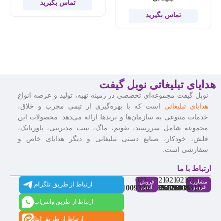
تماس بگیرید
تماس بگیرید
هدایای تبلیغاتی نوبل گیفت
نوبل گیفت مجموعه‌ای تخصصی در زمینه تهیه، تولید و عرضه انواع
هدایای تبلیغاتی
است که با بهره‌گیری از تیمی مجرب و خلاق،
خدمات متنوعی به سازمان‌ها و برندها ارائه می‌دهد. محصولات این
مجموعه شامل سررسید، تقویم، ماگ، ست مدیریتی، پاوربانک،
فلش، خودکار، صنایع دستی تبلیغاتی و دیگر هدایای خاص و
سفارشی است.
ارتباط با ما
021-
021-
021-
021-
021-
مشاوره
فروش
ارتباط از طریق تلگرام
91009320
88537803
86126506
86126036
91009310
فروش
آنلاین
ارتباط از طریق واتس‌اپ
ارتباط از طریق ایتا