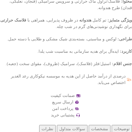
محتوا:
فلاسک/تراول ماگ حرارتی و سرویس سرامیکی (فنجان، نعلبکی،
قندان) طرح هندوانه.
ویژگی متمایز:
تم کامل
هندوانه
در ظروف پذیرایی، همراهی با
فلاسک حرارتی
برای نگهداری نوشیدنی‌های گرم در شب چله.
طراحی:
لوکس و مناسبتی، بسته‌بندی شیک مشکی و طلایی با دسته حمل.
کاربرد:
ایده‌آل برای هدیه سازمانی به مناسبت شب یلدا.
جنس اقلام:
استیل/فلز (فلاسک)، سرامیک (ظروف)، مقوای سخت (جعبه).
درصدی از درآمد حاصل از این هدیه به موسسه نیکوکاری رعد الغدیر
اختصاص می‌یابد.
ضمانت کیفیت
ارسال سریع
پرداخت امن
پشتیبانی خرید
توضیحات
مشخصات
سوالات متداول
نظرات