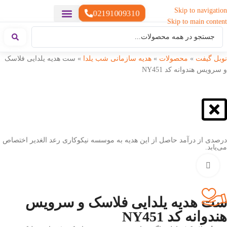
Skip to navigation
02191009310
Skip to main content
خدمات چاپ
هدایای تبلیغاتی خاص
هدایای تبلیغاتی سبک زندگی
هدایای تبلیغاتی تولیدی
هدایای تبلیغاتی دیجیتال
تقویم رومیزی
ست هدیه تبلیغاتی
هدایای نمایشگاهی تبلیغاتی
هدایای چرم تبلیغاتی
سررسید تبلیغاتی
پوشاک تبلیغاتی
هدایای تبلیغاتی خوراکی
هدایای تبلیغاتی مناسبتی
هدایای سازمانی
نوبل گیفت
»
محصولات
»
هدیه سازمانی شب یلدا
»
ست هدیه یلدایی فلاسک
و سرویس هندوانه کد NY451
درصدی از درآمد حاصل از این هدیه به موسسه نیکوکاری رعد الغدیر اختصاص
می‌یابد.
بزرگنمایی تصویر
ست هدیه یلدایی فلاسک و سرویس
هندوانه کد NY451