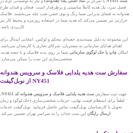
ست NY451
با تمرکز بر
نماد اصلی یلدا (هندوانه)
و نیاز به نوشیدنی گرم در
فصل سرد، یک هدیه کاملاً مناسبتی و پرطرفدار است. فنجان و قندان طرح
هندوانه به فضای پذیرایی شما رنگ و بوی جشن شب چله می‌بخشند. فلاسک
حرارتی نیز تضمین می‌کند که هدیه شما در استفاده روزمره و محیط کار نیز
کاربردی باشد.
این مجموعه به دلیل بسته‌بندی جعبه‌ای محکم و لوکس، انتخابی ایده‌آل برای
اهدای هدایای سازمانی به مشتریان، شرکای تجاری یا کارمندان می‌باشد.
امکان
چاپ یا حک لوگوی سازمانی
شما بر روی بدنه فلاسک و یا جعبه هدیه،
شخصی‌سازی این ست را ممکن می‌سازد.
سفارش ست هدیه یلدایی فلاسک و سرویس هندوانه
NY451 از نوبل‌گیفت
جهت ثبت سفارش
ست هدیه یلدایی فلاسک و سرویس هندوانه کد NY451
،
لطفاً برای استعلام قیمت نهایی، جزئیات شخصی‌سازی (حک لوگو) و زمان
تحویل با کارشناسان نوبل‌گیفت تماس حاصل فرمایید. نوبل‌گیفت خدمات
ارسال رایگان
این ست جذاب را به سراسر تهران تضمین می‌کند.