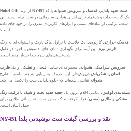
ست هدیه یلدایی فلاسک و سرویس هندوانه
با کد
NY451
از برند
Nobel Gift
یک گزینه جذاب و هدفمند برای اهدای هدایای سازمانی در شب چله است. این
ست، ترکیبی از نمادهای سنتی و ابزارهای کاربردی مدرن را در خود جای داده
است:
فلاسک حرارتی کاربردی:
یک فلاسک یا تراول ماگ باریک و استوانه‌ای به رنگ
قرمز تیره
. این آیتم برای نگهداری دمای چای، دمنوش یا قهوه در طول
شب‌نشینی‌های سرد یلدا بسیار مفید است.
سرویس سرامیکی هندوانه:
مجموعه‌ای شامل
فنجان و نعلبکی
و یک
ظرف
قندان یا شکرپاش درپوش‌دار
. این ظروف به زیبایی هرچه تمام‌تر با
طرح
هندوانه
نقاشی شده‌اند که جلوه یلدایی ست را تکمیل می‌کند.
بسته‌بندی لوکس:
تمامی اقلام درون یک
جعبه هدیه تخت و شیک با ترکیب رنگ
مشکی و طلایی (مسی)
قرار گرفته‌اند که مجهز به دسته روبانی طلایی برای
حمل آسان است.
نقد و بررسی گیفت ست نوشیدنی یلدا NY451