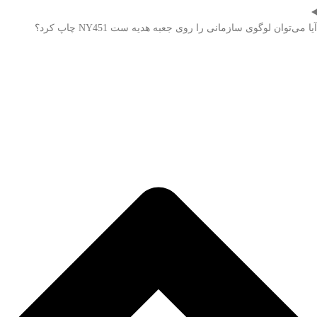
آیا می‌توان لوگوی سازمانی را روی جعبه هدیه ست NY451 چاپ کرد؟