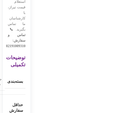
استعلام
قیمت تیراژ،
با
کارشناسان
ما تماس
بگیرید.
📞
تماس و
سفارش:
02191009310
توضیحات
تکمیلی
جع
بسته‌بندی
د
حداقل
سفارش
ع