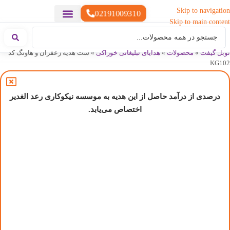
Skip to navigation
02191009310
Skip to main content
خدمات چاپ
هدایای تبلیغاتی خاص
هدایای تبلیغاتی سبک زندگی
هدایای تبلیغاتی تولیدی
هدایای تبلیغاتی دیجیتال
تقویم رومیزی
ست هدیه تبلیغاتی
هدایای نمایشگاهی تبلیغاتی
هدایای چرم تبلیغاتی
سررسید تبلیغاتی
پوشاک تبلیغاتی
هدایای تبلیغاتی خوراکی
هدایای تبلیغاتی مناسبتی
هدایای سازمانی
نوبل گیفت
»
محصولات
»
هدایای تبلیغاتی خوراکی
»
ست هدیه زعفران و هاونگ کد
KG102
درصدی از درآمد حاصل از این هدیه به موسسه نیکوکاری رعد الغدیر
اختصاص می‌یابد.