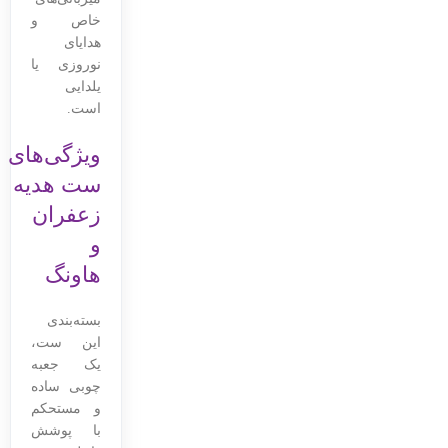
خاص و
هدایای
نوروزی یا
یلدایی
است.
ویژگی‌های
ست هدیه
زعفران
و
هاونگ
بسته‌بندی
این ست،
یک جعبه
چوبی ساده
و مستحکم
با پوشش