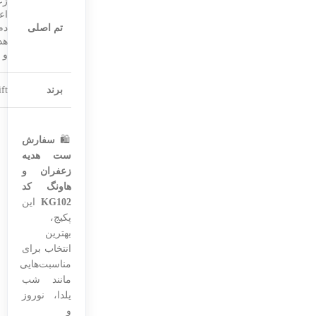
زع
اعل
تم اصلی
دم
هد
و 
برند
ft
🛍️
سفارش
ست هدیه
زعفران و
هاونگ کد
KG102
این
پکیج،
بهترین
انتخاب برای
مناسبت‌هایی
مانند شب
یلدا، نوروز
و