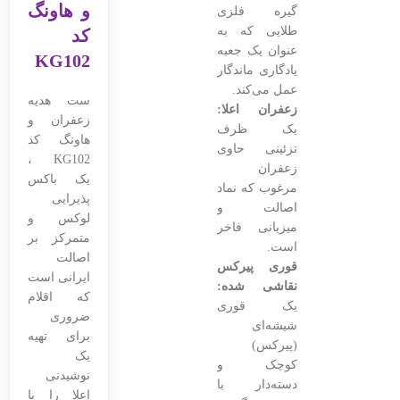
و هاونگ
گیره فلزی
طلایی که به
کد
عنوان یک جعبه
KG102
یادگاری ماندگار
عمل می‌کند.
ست هدیه
زعفران اعلا:
زعفران و
یک ظرف
هاونگ کد
تزئینی حاوی
KG102 ،
زعفران
یک باکس
مرغوب که نماد
پذیرایی
اصالت و
لوکس و
میزبانی فاخر
متمرکز بر
است.
اصالت
قوری پیرکس
ایرانی است
نقاشی شده:
که اقلام
یک قوری
ضروری
شیشه‌ای
برای تهیه
(پیرکس)
یک
کوچک و
نوشیدنی
دسته‌دار با
اعلا را با