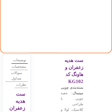
ست هدیه
توضیحات
زعفران و
مشخصات
سوالات
هاونگ کد
متداول
KG102
نظرات
بسته‌بندی چوبی
مینیمال:
جعبه
ست
چوبی با
هدیه
طراحی
زعفران
کلاسیک، لولا و