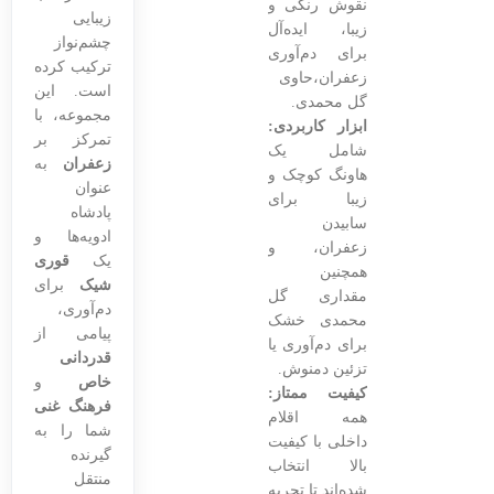
نقوش رنگی و
زیبایی
زیبا، ایده‌آل
چشم‌نواز
برای دم‌آوری
ترکیب کرده
زعفران،حاوی
است. این
گل محمدی.
مجموعه، با
ابزار کاربردی:
تمرکز بر
شامل یک
زعفران
به
هاونگ کوچک و
عنوان
زیبا برای
پادشاه
سابیدن
ادویه‌ها و
زعفران، و
یک
قوری
همچنین
شیک
برای
مقداری گل
دم‌آوری،
محمدی خشک
پیامی از
برای دم‌آوری یا
قدردانی
تزئین دمنوش.
خاص
و
کیفیت ممتاز:
فرهنگ غنی
همه اقلام
شما را به
داخلی با کیفیت
گیرنده
بالا انتخاب
منتقل
شده‌اند تا تجربه