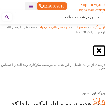
Skip to navigation
02191009310
Skip to main content
خدمات چاپ
هدایای تبلیغاتی خاص
هدایای تبلیغاتی سبک زندگی
هدایای تبلیغاتی تولیدی
هدایای تبلیغاتی دیجیتال
تقویم رومیزی
ست هدیه تبلیغاتی
هدایای نمایشگاهی تبلیغاتی
هدایای چرم تبلیغاتی
سررسید تبلیغاتی
پوشاک تبلیغاتی
هدایای تبلیغاتی خوراکی
هدایای تبلیغاتی مناسبتی
هدایای سازمانی
نوبل گیفت
»
محصولات
»
هدیه سازمانی شب یلدا
»
ست هدیه ترمه و انار
لوکس یلدا کد NY438
درصدی از درآمد حاصل از این هدیه به موسسه نیکوکاری رعد الغدیر اختصاص
می‌یابد.
بزرگنمایی تصویر
ست هدیه ترمه و انار لوکس یلدا کد