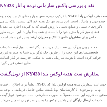
نقد و بررسی باکس سازمانی ترمه و انار NY438
ست هدیه لوکس یلدا NY438
با ترکیب چوب، مس و پارچه‌های نفیس، یک هدیه
چندوجهی و ماندگار است. این ست، تنها یک هدیه خوراکی نیست، بلکه شامل
دکوری‌های سنتی و صنایع دستی باارزش است که به گیرنده اجازه می‌دهد تا
فضای میز کار یا منزل خود را با نمادهای شب یلدا بیاراید. این امر به طور
خاص برای
مشتریان خاص (VIP) و مدیران ارشد
بسیار ارزشمند است.
جعبه چوبی بزرگ این ست، یک مزیت ماندگار است. نوبل‌گیفت خدمات
شخصی‌سازی
این جعبه را از طریق حک لوگو برند شما به صورت لیزری
فراهم کرده است تا هویت سازمانی شما به شکلی قدرتمند در کنار اصالت
صنایع دستی قرار گیرد.
سفارش ست هدیه لوکس یلدا NY438 از نوبل‌گیفت
جهت ثبت سفارش
ست هدیه لوکس یلدا کد NY438
، لطفاً برای اطلاع از قیمت
نهایی و موجودی با کارشناسان نوبل‌گیفت تماس حاصل فرمایید. با توجه به
محتویات هنری، این ست معمولاً به صورت سفارشی آماده می‌شود. نوبل‌گیفت
خدمات
ارسال رایگان
این باکس لوکس را به سراسر تهران تضمین می‌کند.