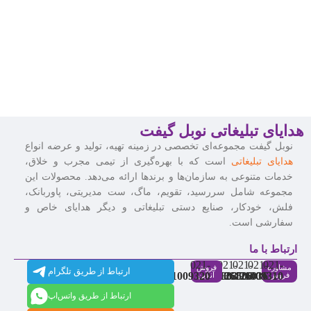
هدایای تبلیغاتی نوبل گیفت
نوبل گیفت مجموعه‌ای تخصصی در زمینه تهیه، تولید و عرضه انواع
هدایای تبلیغاتی
است که با بهره‌گیری از تیمی مجرب و خلاق،
خدمات متنوعی به سازمان‌ها و برندها ارائه می‌دهد. محصولات این
مجموعه شامل سررسید، تقویم، ماگ، ست مدیریتی، پاوربانک،
فلش، خودکار، صنایع دستی تبلیغاتی و دیگر هدایای خاص و
سفارشی است.
ارتباط با ما
021-
021-
021-
021-
021-
مشاوره
فروش
ارتباط از طریق تلگرام
91009320
88537803
86126506
86126036
91009310
فروش
آنلاین
ارتباط از طریق واتس‌اپ