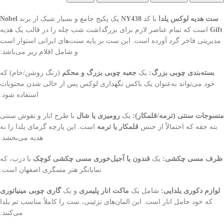
ست هدیه لوکس یلدا
با کد
NY438
یک پکیج جامع و بسیار شیک از برند
Nobel
Gift
است که تمام عناصر لازم برای بزرگداشت شب چله را در قالب یک هدیه
مدیریتی فاخر گرد آورده است. این ست بر پایه سنت‌های ایرانی استوار است
و شامل اقلام زیر می‌باشد:
بسته‌بندی چوبی بزرگ:
یک
جعبه چوبی بزرگ و محکم
(رنگ روشن/خام) که
خود می‌تواند به‌عنوان یک باکس نگهداری لوکس پس از خالی شدن محتویات
استفاده شود.
منسوجات سنتی (ترمه/قلمکار):
یک
رومیزی یا شال
با طرح انار و نقوش سنتی
بته جقه که احتمالاً از جنس
قلمکار یا ترمه
است. این پارچه گرمای یلدا را به
هدیه می‌بخشد.
ظرف مسی چکشی:
یک
قندون یا آجیل‌خوری مسی چکشی کوچک
با درب، که
نمایانگر هنر مسگری اصفهان است.
لوازم دکوری یلدایی:
شامل یک
ماکت انار پلیمری
و یک
گاری چوبی مینیاتوری
که خود حامل انار است. این المان‌های تزئینی، ست را کاملاً مناسب تم یلدا
می‌کنند.