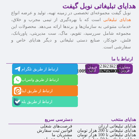
هدایای تبلیغاتی نوبل گیفت
نوبل گیفت مجموعه‌ای تخصصی در زمینه تهیه، تولید و عرضه انواع
هدایای تبلیغاتی
است که با بهره‌گیری از تیمی مجرب و خلاق،
خدمات متنوعی به سازمان‌ها و برندها ارائه می‌دهد. محصولات این
مجموعه شامل سررسید، تقویم، ماگ، ست مدیریتی، پاوربانک،
فلش، خودکار، صنایع دستی تبلیغاتی و دیگر هدایای خاص و
سفارشی است.
ارتباط با ما
021-
021-
021-
021-
021-
مشاوره
فروش
ارتباط از طریق تلگرام
91009320
88537803
86126506
86126036
91009310
فروش
آنلاین
ارتباط از طریق واتس‌اپ
ارتباط از طریق ایتا
ارتباط از طریق بله
هدایای منتخب
دسترسی سریع
هدایای تبلیغاتی ارزان
فرصت‌های شغلی
هدایای تبلیغاتی تا 200 هزار تومان
قوانین ثبت سفارش
هدایای تبلیغاتی تا 100 هزار تومان
مشتریان ما