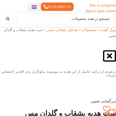
Skip to navigation
02191009310
Skip to main content
خدمات چاپ
هدایای تبلیغاتی خاص
هدایای تبلیغاتی سبک زندگی
هدایای تبلیغاتی تولیدی
هدایای تبلیغاتی دیجیتال
تقویم رومیزی
ست هدیه تبلیغاتی
هدایای نمایشگاهی تبلیغاتی
هدایای چرم تبلیغاتی
سررسید تبلیغاتی
پوشاک تبلیغاتی
هدایای تبلیغاتی خوراکی
هدایای تبلیغاتی مناسبتی
هدایای سازمانی
نوبل گیفت
»
محصولات
»
هدایای تبلیغاتی مسی
»
ست هدیه بشقاب و گلدان
مس
درصدی از درآمد حاصل از این هدیه به موسسه نیکوکاری رعد الغدیر اختصاص
می‌یابد.
بزرگنمایی تصویر
ست هدیه بشقاب و گلدان مس