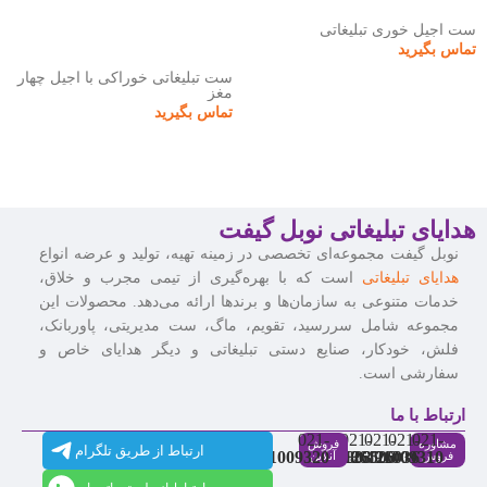
ست اجیل خوری تبلیغاتی
تماس بگیرید
ست تبلیغاتی خوراکی با اجیل چهار
مغز
تماس بگیرید
هدایای تبلیغاتی نوبل گیفت
نوبل گیفت مجموعه‌ای تخصصی در زمینه تهیه، تولید و عرضه انواع
هدایای تبلیغاتی
است که با بهره‌گیری از تیمی مجرب و خلاق،
خدمات متنوعی به سازمان‌ها و برندها ارائه می‌دهد. محصولات این
مجموعه شامل سررسید، تقویم، ماگ، ست مدیریتی، پاوربانک،
فلش، خودکار، صنایع دستی تبلیغاتی و دیگر هدایای خاص و
سفارشی است.
ارتباط با ما
021-
021-
021-
021-
021-
مشاوره
فروش
ارتباط از طریق تلگرام
91009320
88537803
86126506
86126036
91009310
فروش
آنلاین