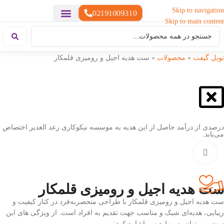
Skip to navigation
02191009310
Skip to main content
خدمات چاپ
هدایای تبلیغاتی خاص
هدایای تبلیغاتی سبک زندگی
هدایای تبلیغاتی تولیدی
هدایای تبلیغاتی دیجیتال
تقویم رومیزی
ست هدیه تبلیغاتی
هدایای نمایشگاهی تبلیغاتی
هدایای چرم تبلیغاتی
سررسید تبلیغاتی
پوشاک تبلیغاتی
هدایای تبلیغاتی خوراکی
هدایای تبلیغاتی مناسبتی
هدایای سازمانی
نوبل گیفت
»
محصولات
»
ست هدیه اجیل و رومیزی قلمکار
درصدی از درآمد حاصل از این هدیه به موسسه نیکوکاری رعد الغدیر اختصاص
می‌یابد.
بزرگنمایی تصویر
ست هدیه اجیل و رومیزی قلمکار
ست هدیه اجیل و رومیزی قلمکار با طراحی منحصربه‌فرد در کنار کیفیت و
زیبایی، هدیه‌ای شیک و مناسب جهت تقدیم به افراد است. از ویژگی های این
ست می توان به موارد زیر اشاره کرد: